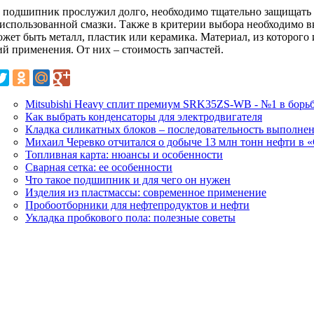
 подшипник прослужил долго, необходимо тщательно защищать е
 использованной смазки. Также в критерии выбора необходимо в
ожет быть металл, пластик или керамика. Материал, из которого
ий применения. От них – стоимость запчастей.
Mitsubishi Heavy сплит премиум SRK35ZS-WB - №1 в борьб
Как выбрать конденсаторы для электродвигателя
Кладка силикатных блоков – последовательность выполне
Михаил Черевко отчитался о добыче 13 млн тонн нефти в 
Топливная карта: нюансы и особенности
Сварная сетка: ее особенности
Что такое подшипник и для чего он нужен
Изделия из пластмассы: современное применение
Пробоотборники для нефтепродуктов и нефти
Укладка пробкового пола: полезные советы