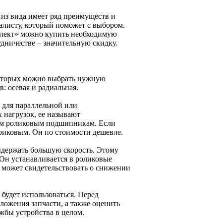
из вида имеет ряд преимуществ и
иалисту, который поможет с выбором.
лект» можно купить необходимую
дничестве – значительную скидку.
которых можно выбрать нужную
в: осевая и радиальная.
 для параллельной или
 нагрузок, ее называют
им роликовым подшипникам. Если
риковым. Он по стоимости дешевле.
ыдержать большую скорость. Этому
 Он устанавливается в роликовые
ь может свидетельствовать о снижении
будет использоваться. Перед
ожения запчасти, а также оценить
ужбы устройства в целом.