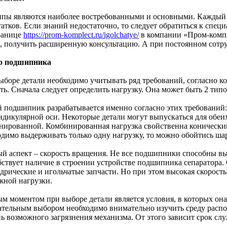
ипы являются наиболее востребованными и основными. Каждый 
атков. Если знаний недостаточно, то следует обратиться к спец
ранице
https://prom-komplect.ru/igolchatye/
в компании «Пром-комп
ь, получить расширенную консультацию. А при постоянном сотру
р подшипника
ыборе детали необходимо учитывать ряд требований, согласно 
ть. Сначала следует определить нагрузку. Она может быть 2 типо
 подшипник разрабатывается именно согласно этих требований:
ндикулярной оси. Некоторые детали могут выпускаться для обеих
нированной. Комбинированная нагрузка свойственна коническ
одимо выдерживать только одну нагрузку, то можно обойтись ша
й аспект – скорость вращения. Не все подшипники способны в
бствует наличие в строении устройстве подшипника сепаратора.
дрические и игольчатые запчасти. Но при этом высокая скорост
жной нагрузки.
м моментом при выборе детали является условия, в которых она 
ательным выбором необходимо внимательно изучить среду распол
нь возможного загрязнения механизма. От этого зависит срок сл