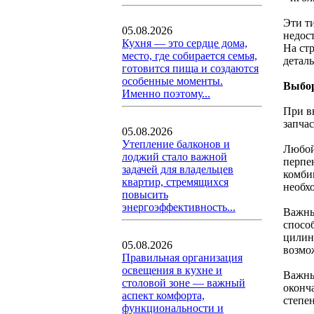
Эти т
05.08.2026
недост
Кухня — это сердце дома,
На ст
место, где собирается семья,
детал
готовится пища и создаются
особенные моменты.
Выбо
Именно поэтому...
При в
запчас
05.08.2026
Утепление балконов и
Любой
лоджий стало важной
перпе
задачей для владельцев
комби
квартир, стремящихся
необх
повысить
энергоэффективность...
Важны
спосо
цилин
05.08.2026
возмо
Правильная организация
освещения в кухне и
Важны
столовой зоне — важный
оконч
аспект комфорта,
степе
функциональности и