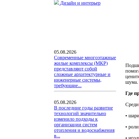
Дизайн и интерьер
05.08.2026
Современные многоэтажные
жилые комплексы (МКР)
Подши
представляют собой
помог
сложные архитектурные и
ценит
инженерные системы,
шума.
требующие...
Где п
05.08.2026
Среди
В последние годы развитие
технологий значительно
• шар
изменило подходы к
организации систем
• роли
отопления и водоснабжения
в...
• игол