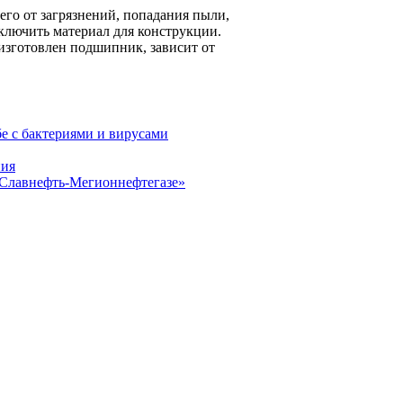
го от загрязнений, попадания пыли,
ключить материал для конструкции.
 изготовлен подшипник, зависит от
е с бактериями и вирусами
ния
«Славнефть-Мегионнефтегазе»