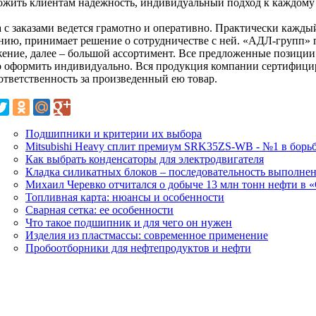
ожить клиентам надежность, индивидуальный подход к каждому
а с заказами ведется грамотно и оперативно. Практически кажды
нию, принимает решение о сотрудничестве с ней. «АДЛ-групп» п
жение, далее – большой ассортимент. Все предложенные позиции 
 оформить индивидуально. Вся продукция компании сертифициро
ответственность за произведенный ею товар.
Подшипники и критерии их выбора
Mitsubishi Heavy сплит премиум SRK35ZS-WB - №1 в борьб
Как выбрать конденсаторы для электродвигателя
Кладка силикатных блоков – последовательность выполне
Михаил Черевко отчитался о добыче 13 млн тонн нефти в 
Топливная карта: нюансы и особенности
Сварная сетка: ее особенности
Что такое подшипник и для чего он нужен
Изделия из пластмассы: современное применение
Пробоотборники для нефтепродуктов и нефти