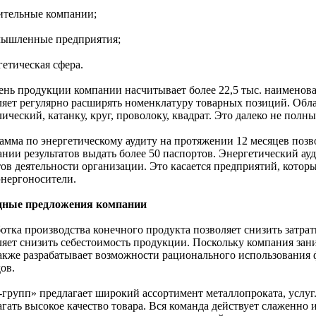
оительные компании;
мышленные предприятия;
гетическая сфера.
ень продукции компании насчитывает более 22,5 тыс. наименов
ляет регулярно расширять номенклатуру товарных позиций. Обла
ический, катанку, круг, проволоку, квадрат. Это далеко не полн
амма по энергетическому аудиту на протяжении 12 месяцев позв
ании результатов выдать более 50 паспортов. Энергетический ауд
ов деятельности организации. Это касается предприятий, которы
энергоносители.
ные предложения компании
ботка производства конечного продукта позволяет снизить затрат
ляет снизить себестоимость продукции. Поскольку компания зани
также разрабатывает возможности рационального использования 
ов.
групп» предлагает широкий ассортимент металлопроката, услуг
агать высокое качество товара. Вся команда действует слаженно