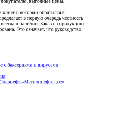
 покупателю, выгодные цены.
й клиент, который обратился в
редлагает в первую очередь честность
всегда в наличии. Заказ на продукцию
вана. Это означает, что руководство
е с бактериями и вирусами
ния
«Славнефть-Мегионнефтегазе»