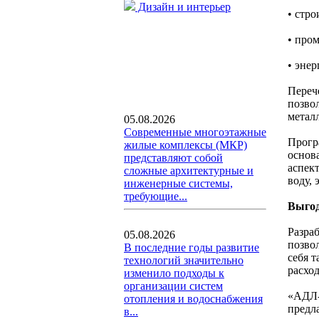
Дизайн и интерьер
• стр
• про
• энер
Переч
позво
металл
05.08.2026
Современные многоэтажные
Прогр
жилые комплексы (МКР)
основ
представляют собой
аспект
сложные архитектурные и
воду, 
инженерные системы,
требующие...
Выгод
Разра
05.08.2026
позво
В последние годы развитие
себя 
технологий значительно
расход
изменило подходы к
организации систем
«АДЛ-
отопления и водоснабжения
предл
в...