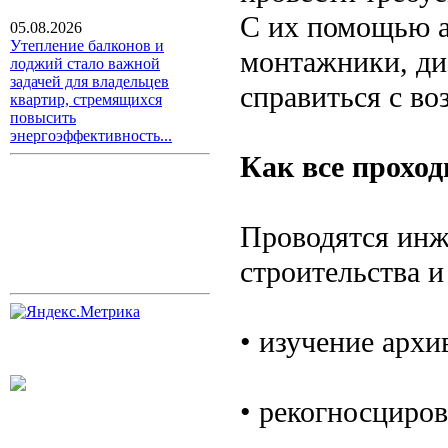
С их помощью а
05.08.2026
Утепление балконов и
монтажники, ди
лоджий стало важной
задачей для владельцев
справиться с в
квартир, стремящихся
повысить
энергоэффективность...
Как все проход
Проводятся инж
строительства и
• изучение архи
• рекогносциров