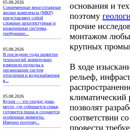
05.08.2026
основания и те
Современные многоэтажные
жилые комплексы (МКР)
поэтому
геолог
представляют собой
сложные архитектурные и
прочие исследо
инженерные системы,
требующие...
монтажом любых
крупных промы
05.08.2026
В последние годы развитие
технологий значительно
В ходе изыскан
изменило подходы к
организации систем
рельеф, инфраст
отопления и водоснабжения
в...
распространенно
климатический 
05.08.2026
Кухня — это сердце дома,
позволят разра
место, где собирается семья,
готовится пища и создаются
соответствии с
особенные моменты.
Именно поэтому...
провести требуе