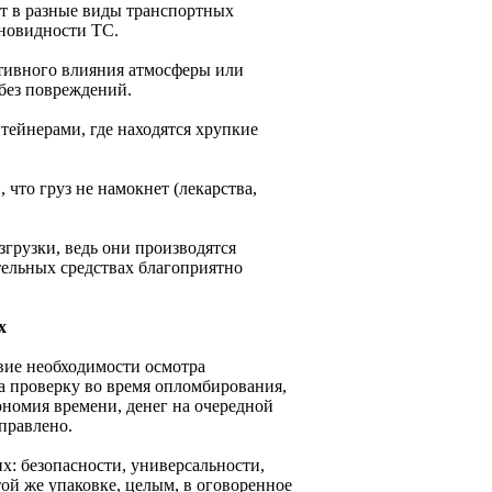
ит в разные виды транспортных
зновидности ТС.
ативного влияния атмосферы или
 без повреждений.
нтейнерами, где находятся хрупкие
что груз не намокнет (лекарства,
грузки, ведь они производятся
ельных средствах благоприятно
х
вие необходимости осмотра
за проверку во время опломбирования,
ономия времени, денег на очередной
тправлено.
х: безопасности, универсальности,
ой же упаковке, целым, в оговоренное