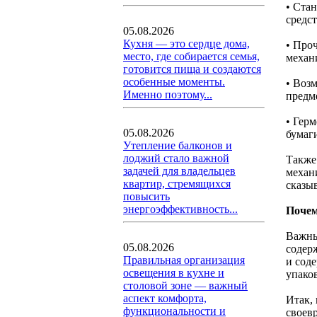
• Ста
средст
05.08.2026
Кухня — это сердце дома,
• Про
место, где собирается семья,
механ
готовится пища и создаются
особенные моменты.
• Воз
Именно поэтому...
предм
• Герм
05.08.2026
бумаг
Утепление балконов и
лоджий стало важной
Также
задачей для владельцев
механ
квартир, стремящихся
сказыв
повысить
энергоэффективность...
Почем
Важны
05.08.2026
содер
Правильная организация
и сод
освещения в кухне и
упаков
столовой зоне — важный
аспект комфорта,
Итак,
функциональности и
своев