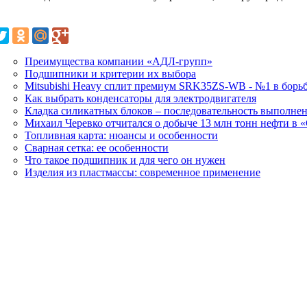
Преимущества компании «АДЛ-групп»
Подшипники и критерии их выбора
Mitsubishi Heavy сплит премиум SRK35ZS-WB - №1 в борьб
Как выбрать конденсаторы для электродвигателя
Кладка силикатных блоков – последовательность выполне
Михаил Черевко отчитался о добыче 13 млн тонн нефти в 
Топливная карта: нюансы и особенности
Сварная сетка: ее особенности
Что такое подшипник и для чего он нужен
Изделия из пластмассы: современное применение