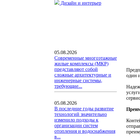
Дизайн и интерьер
05.08.2026
Современные многоэтажные
жилые комплексы (МКР)
представляют собой
Предп
сложные архитектурные и
один 
инженерные системы,
требующие...
Надеж
услуги
серви
05.08.2026
В последние годы развитие
Преим
технологий значительно
изменило подходы к
Конте
организации систем
отпра
отопления и водоснабжения
преим
в...