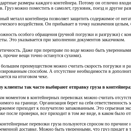
ндартные размеры каждого контейнера. Потому он отлично вход
в. Груз можно поместить в самолет, грузовик, поезд и другие ра
чный металл контейнера позволяет защитить содержимое от нег
ического воздействия. Он прибывает в точку назначения целым,
можность особого обращения (ручной погрузки и разгрузки) с ко
еты. Это указывается при заполнении документов заказчиком.
етичность. Даже при переправе по воде можно быть уверенными, 
и, прочие вещи точно останутся сухими).
 большим преимуществом можно считать скорость погрузки и раз
изированным способом. А отсутствие необходимости в дополнит
ается на итоговом чеке.
у клиенты так часто выбирают отправку груза в контейнера
м моментом в контейнерных перевозках можно считать отсутст
жимого на границе. Организация берет на себя ответственность 
ержимое приходит к получателю запакованным. Это серьезная эк
ке после проверки, все приходит в том же виде, в каком было о
 контейнерные перевозки груза пользуются спросом по причине и
ременной доставке. Можно быть уверенными, что груз придет в т