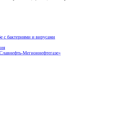
е с бактериями и вирусами
ния
«Славнефть-Мегионнефтегазе»