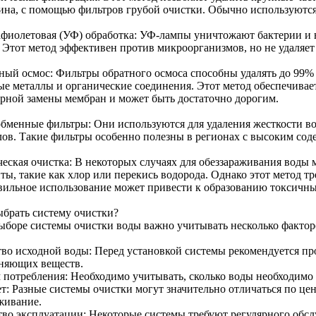
ина, с помощью фильтров грубой очистки. Обычно используются
афиолетовая (УФ) обработка: УФ-лампы уничтожают бактерии и в
. Этот метод эффективен против микроорганизмов, но не удаляет
ный осмос: Фильтры обратного осмоса способны удалять до 99% 
ые металлы и органические соединения. Этот метод обеспечивает
ярной замены мембран и может быть достаточно дорогим.
бменные фильтры: Они используются для удаления жесткости во
лов. Такие фильтры особенно полезны в регионах с высоким сод
еская очистка: В некоторых случаях для обеззараживания воды 
ты, такие как хлор или перекись водорода. Однако этот метод тр
вильное использование может привести к образованию токсичн
ыбрать систему очистки?
ыборе системы очистки воды важно учитывать несколько фактор
тво исходной воды: Перед установкой системы рекомендуется пр
зняющих веществ.
 потребления: Необходимо учитывать, сколько воды необходимо 
: Разные системы очистки могут значительно отличаться по цене,
живание.
тво эксплуатации: Некоторые системы требуют регулярного обсл