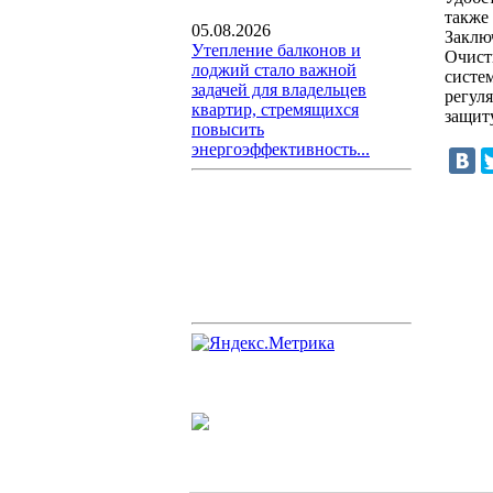
также
05.08.2026
Заклю
Утепление балконов и
Очистк
лоджий стало важной
систе
задачей для владельцев
регул
квартир, стремящихся
защиту
повысить
энергоэффективность...