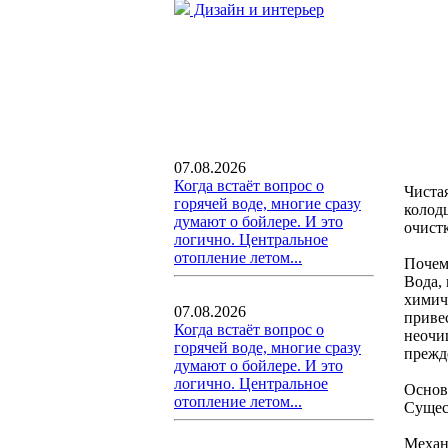
Дизайн и интерьер
07.08.2026
Когда встаёт вопрос о
Чистая
горячей воде, многие сразу
колод
думают о бойлере. И это
очист
логично. Центральное
отопление летом...
Почем
Вода,
химич
07.08.2026
приве
Когда встаёт вопрос о
неочи
горячей воде, многие сразу
прежд
думают о бойлере. И это
логично. Центральное
Основ
отопление летом...
Сущес
Механи