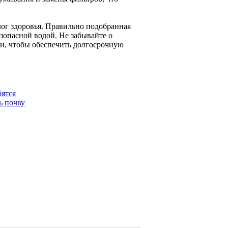
алог здоровья. Правильно подобранная
езопасной водой. Не забывайте о
ии, чтобы обеспечить долгосрочную
бятся
ь почву