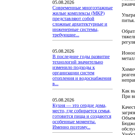
05.08.2026
ржавч
Современные многоэтажные
жилые комплексы (МКР)
Ультр
представляют собой
питья
сложные архитектурные и
инженерные системы,
Обрат
требующие...
тяжел
регул
05.08.2026
Ионоо
В последние годы развитие
метал
технологий значительно
изменило подходы к
Химич
организации систем
реаген
отопления и водоснабжения
непра
в...
Как в
При в
05.08.2026
Кухня — это сердце дома,
Качес
место, где собирается семья,
загря
готовится пища и создаются
Объем
особенные моменты.
Бюджет
Именно поэтому...
обслу
Удобс