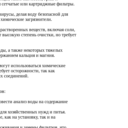
 сетчатые или картриджные фильтры.
ирусы, делая воду безопасной для
 химические загрязнители.
растворенных веществ, включая соли,
 высокую степень очистки, но требует
ды, а также некоторых тяжелых
ержанием кальция и магния.
могут использоваться химические
ебует осторожности, так как
ых соединений.
ов:
овести анализ воды на содержание
для хозяйственных нужд и питья.
 как на установку, так и на
уживания и замены фильтров, что