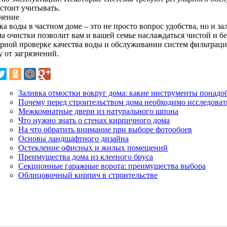
 стоит учитывать.
чение
а воды в частном доме – это не просто вопрос удобства, но и з
ма очистки позволит вам и вашей семье наслаждаться чистой и б
ярной проверке качества воды и обслуживании систем фильтрац
 от загрязнений.
Заливка отмостки вокруг дома: какие инструменты понадо
Почему перед строительством дома необходимо исследоват
Межкомнатные двери из натурального шпона
Что нужно знать о стенах кирпичного дома
На что обратить внимание при выборе фотообоев
Основы ландшафтного дизайна
Остекление офисных и жилых помещений
Преимущества дома из клееного бруса
Секционные гаражные ворота: преимущества выбора
Облицовочный кирпич в строительстве