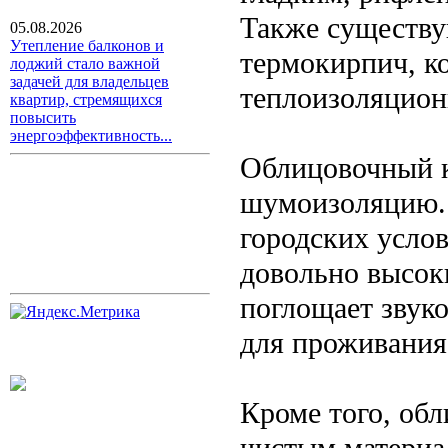
Также существу
05.08.2026
Утепление балконов и
термокирпич, к
лоджий стало важной
задачей для владельцев
теплоизоляцион
квартир, стремящихся
повысить
энергоэффективность...
Облицовочный к
шумоизоляцию. 
городских усло
довольно высоки
поглощает звук
для проживания
Кроме того, об
чистым материа