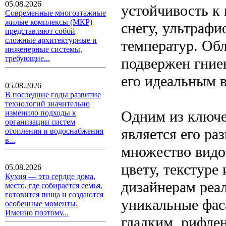
05.08.2026
устойчивость к
Современные многоэтажные
жилые комплексы (МКР)
снегу, ультраф
представляют собой
сложные архитектурные и
температур. Об
инженерные системы,
требующие...
подвержен гние
его идеальным 
05.08.2026
В последние годы развитие
технологий значительно
Одним из ключе
изменило подходы к
организации систем
является его ра
отопления и водоснабжения
в...
множество видо
цвету, текстуре
05.08.2026
Кухня — это сердце дома,
дизайнерам реа
место, где собирается семья,
готовится пища и создаются
уникальные фас
особенные моменты.
Именно поэтому...
гладким, рифле