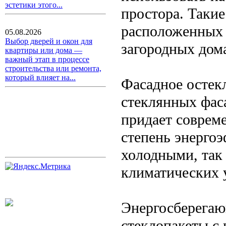
эстетики этого...
простора. Такие
расположенных н
05.08.2026
Выбор дверей и окон для
загородных дом
квартиры или дома —
важный этап в процессе
строительства или ремонта,
который влияет на...
Фасадное остекл
стеклянных фас
придает соврем
степень энерго
холодными, так 
климатических 
Энергосберегаю
стеклопакеты с