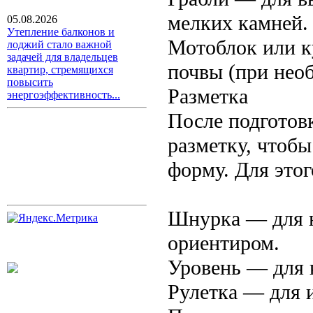
мелких камней.
05.08.2026
Утепление балконов и
Мотоблок или к
лоджий стало важной
задачей для владельцев
почвы (при нео
квартир, стремящихся
повысить
Разметка
энергоэффективность...
После подготов
разметку, чтоб
форму. Для этог
Шнурка — для н
ориентиром.
Уровень — для 
Рулетка — для 