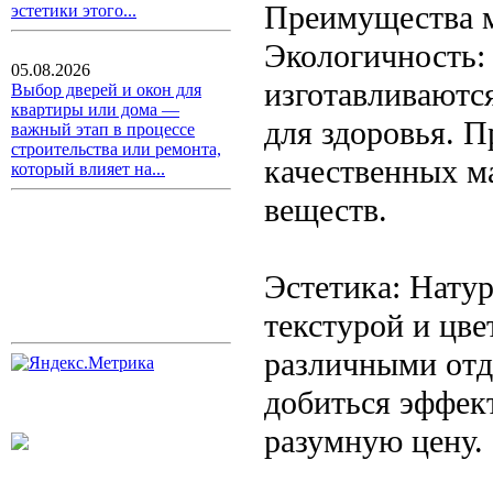
Преимущества 
эстетики этого...
Экологичность:
05.08.2026
изготавливаются
Выбор дверей и окон для
квартиры или дома —
для здоровья. 
важный этап в процессе
строительства или ремонта,
качественных м
который влияет на...
веществ.
Эстетика: Нату
текстурой и цве
различными от
добиться эффект
разумную цену.