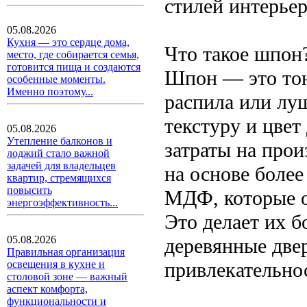
стилей интерьер
05.08.2026
Кухня — это сердце дома,
Что такое шпон
место, где собирается семья,
готовится пища и создаются
Шпон — это тон
особенные моменты.
Именно поэтому...
распила или лу
текстуру и цвет
05.08.2026
Утепление балконов и
затраты на прои
лоджий стало важной
задачей для владельцев
на основе боле
квартир, стремящихся
повысить
МДФ, которые о
энергоэффективность...
Это делает их 
05.08.2026
деревянные две
Правильная организация
привлекательно
освещения в кухне и
столовой зоне — важный
аспект комфорта,
функциональности и