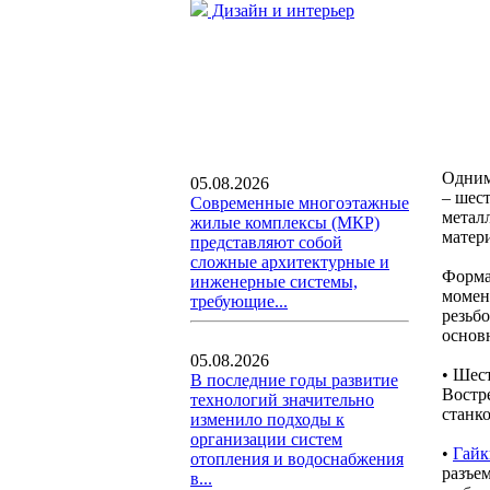
Дизайн и интерьер
Одним
05.08.2026
– шес
Современные многоэтажные
метал
жилые комплексы (МКР)
матер
представляют собой
сложные архитектурные и
Форма 
инженерные системы,
момент
требующие...
резьб
основ
05.08.2026
• Шес
В последние годы развитие
Востр
технологий значительно
станко
изменило подходы к
организации систем
•
Гайк
отопления и водоснабжения
разъе
в...