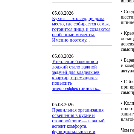
выбор
• Сое
05.08.2026
шести
Кухня — это сердце дома,
шпиле
место, где собирается семья,
готовится пища и создаются
• Кры
особенные моменты.
оснащ
Именно поэтому...
дерев
самоп
05.08.2026
• Бар
Утепление балконов и
и ком
лоджий стало важной
актуа
задачей для владельцев
квартир, стремящихся
• Гай
повысить
при к
энергоэффективность...
самоп
• Кол
05.08.2026
под о
Правильная организация
защит
освещения в кухне и
влаго
столовой зоне — важный
аспект комфорта,
Чем г
функциональности и