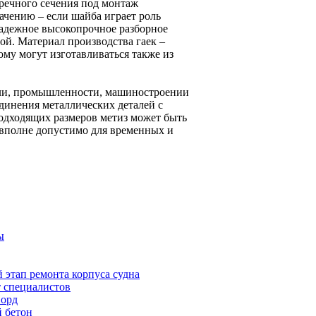
речного сечения под монтаж
ачению – если шайба играет роль
надежное высокопрочное разборное
ой. Материал производства гаек –
ому могут изготавливаться также из
сли, промышленности, машиностроении
динения металлических деталей с
одходящих размеров метиз может быть
вполне допустимо для временных и
ы
этап ремонта корпуса судна
 специалистов
Норд
й бетон