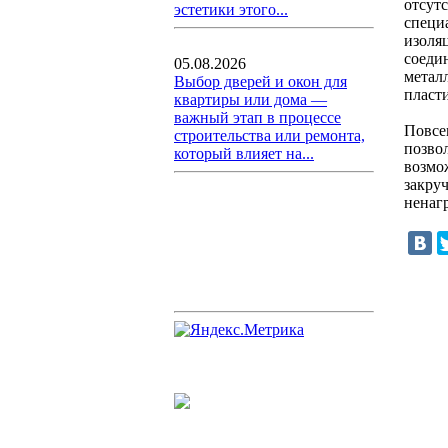
отсут
эстетики этого...
специ
изоля
соеди
05.08.2026
метал
Выбор дверей и окон для
пласт
квартиры или дома —
важный этап в процессе
Повсе
строительства или ремонта,
позво
который влияет на...
возмо
закру
ненаг