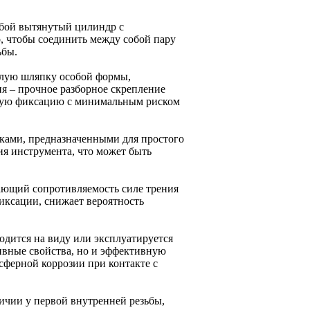
обой вытянутый цилиндр с
, чтобы соединить между собой пару
ьбы.
олую шляпку особой формы,
я – прочное разборное скрепление
жную фиксацию с минимальным риском
ками, предназначенными для простого
я инструмента, что может быть
ающий сопротивляемость силе трения
иксации, снижает вероятность
ходится на виду или эксплуатируется
ивные свойства, но и эффективную
сферной коррозии при контакте с
ичии у первой внутренней резьбы,