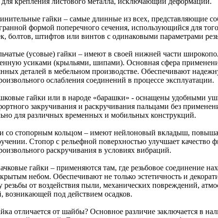
 для крепления листового металла, исключающий деформации.
динительные гайки – самые длинные из всех, представляющие с
гранной формой поперечного сечения, использующийся для того
к, болтов, штифтов или винтов с одинаковыми параметрами рез
льчатые (усовые) гайки – имеют в своей нижней части широкоп
енную усиками (крыльями, шипами). Основная сфера применени
янных деталей в мебельном производстве. Обеспечивают наде
роизвольного ослабления соединений в процессе эксплуатации.
ашковые гайки или в народе «барашки» - оснащены удобными уш
фортного закручивания и раскручивания пальцами без применени
льно для различных временных и мобильных конструкций.
ки со стопорным кольцом – имеют нейлоновый вкладыш, повыш
ручении. Стопор с рельефной поверхностью улучшает качество ф
роизвольного раскручивания в условиях вибраций.
пачковые гайки – применяются там, где резьбовое соединение на
ткрытым небом. Обеспечивают не только эстетичность и декорат
у резьбы от воздействия пыли, механических повреждений, атмо
й, возникающей под действием осадков.
айка отличается от шайбы? Основное различие заключается в нал