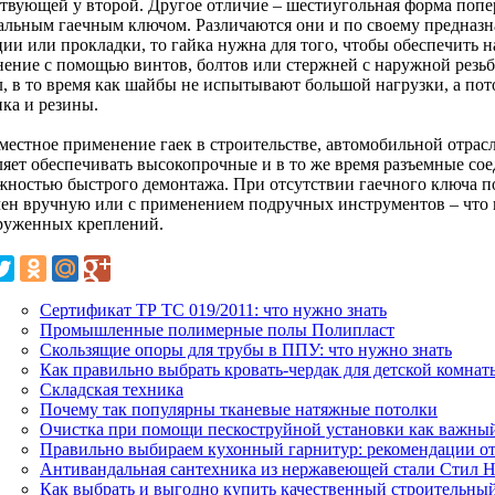
ствующей у второй. Другое отличие – шестиугольная форма попе
альным гаечным ключом. Различаются они и по своему предназн
ции или прокладки, то гайка нужна для того, чтобы обеспечить 
нение с помощью винтов, болтов или стержней с наружной резьб
л, в то время как шайбы не испытывают большой нагрузки, а пот
ика и резины.
местное применение гаек в строительстве, автомобильной отра
ляет обеспечивать высокопрочные и в то же время разъемные сое
жностью быстрого демонтажа. При отсутствии гаечного ключа п
чен вручную или с применением подручных инструментов – что 
руженных креплений.
Сертификат ТР ТС 019/2011: что нужно знать
Промышленные полимерные полы Полипласт
Скользящие опоры для трубы в ППУ: что нужно знать
Как правильно выбрать кровать-чердак для детской комнат
Складская техника
Почему так популярны тканевые натяжные потолки
Очистка при помощи пескоструйной установки как важный 
Правильно выбираем кухонный гарнитур: рекомендации от
Антивандальная сантехника из нержавеющей стали Стил 
Как выбрать и выгодно купить качественный строительны