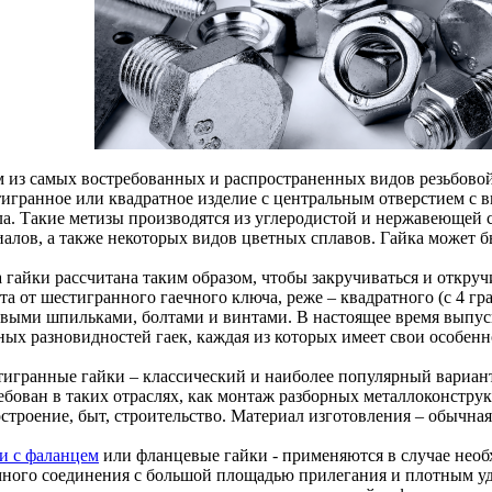
 из самых востребованных и распространенных видов резьбовой
тигранное или квадратное изделие с центральным отверстием с 
ла. Такие метизы производятся из углеродистой и нержавеющей 
иалов, а также некоторых видов цветных сплавов. Гайка может 
гайки рассчитана таким образом, чтобы закручиваться и откручи
а от шестигранного гаечного ключа, реже – квадратного (с 4 гра
овыми шпильками, болтами и винтами. В настоящее время выпуск
ных разновидностей гаек, каждая из которых имеет свои особен
тигранные гайки – классический и наиболее популярный вариан
ебован в таких отраслях, как монтаж разборных металлоконстру
строение, быт, строительство. Материал изготовления – обычная
и с фаланцем
или фланцевые гайки - применяются в случае нео
много соединения с большой площадью прилегания и плотным у