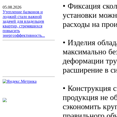
• Фиксация ско
05.08.2026
Утепление балконов и
установки можн
лоджий стало важной
задачей для владельцев
расходы на про
квартир, стремящихся
повысить
энергоэффективность...
• Изделия обла
максимально бе
деформации тру
расширение в си
• Конструкция 
продукция не о
сэкономить кру
правильного об