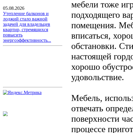
мебели тоже иг
05.08.2026
подходящего ва
Утепление балконов и
лоджий стало важной
помещения. Меб
задачей для владельцев
квартир, стремящихся
вписаться, хоро
повысить
энергоэффективность...
обстановки. С
настоящей горд
хорошо обустро
удовольствие.
Мебель, исполь
отвечать опред
поверхности ча
процессе пригот