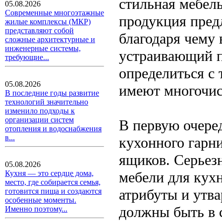
стильная мебел
05.08.2026
Современные многоэтажные
продукция пред
жилые комплексы (МКР)
представляют собой
благодаря чему
сложные архитектурные и
инженерные системы,
устраивающий п
требующие...
определиться с 
05.08.2026
имеют многочи
В последние годы развитие
технологий значительно
изменило подходы к
организации систем
В первую очере
отопления и водоснабжения
в...
кухонного гарн
ящиков. Серьез
05.08.2026
мебели для кух
Кухня — это сердце дома,
место, где собирается семья,
атрибуты и утв
готовится пища и создаются
особенные моменты.
должны быть в 
Именно поэтому...