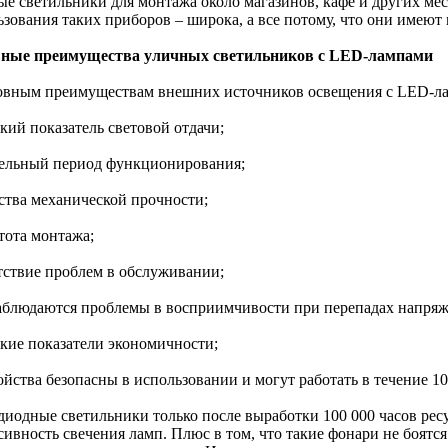
ые светильники для монтажа около магазинов, кафе и других ме
ьзования таких приборов – широка, а все потому, что они имеют
ные преимущества уличных светильников с LED-лампами
овным преимуществам внешних источников освещения с LED-ла
кий показатель световой отдачи;
тельный период функционирования;
йства механической прочности;
тота монтажа;
утствие проблем в обслуживании;
наблюдаются проблемы в восприимчивости при перепадах напряже
окие показатели экономичности;
ойства безопасны в использовании и могут работать в течение 10
диодные светильники только после выработки 100 000 часов рес
ивность свечения ламп. Плюс в том, что такие фонари не боятся