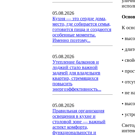
уличн
испол
05.08.2026
Основ
Кухня — это сердце дома,
место, где собирается семья,
К осн
готовится пища и создаются
особенные моменты.
• высо
Именно поэтому...
• дли
05.08.2026
• сво
Утепление балконов и
лоджий стало важной
• прос
задачей для владельцев
квартир, стремящихся
• отс
повысить
энергоэффективность...
• не 
• выс
05.08.2026
Правильная организация
• устр
освещения в кухне и
столовой зоне — важный
Свето
аспект комфорта,
интенс
функциональности и