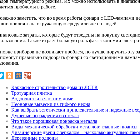
адов температурного режима. Их можно использовать в диапазоне 
даться проблемы в работе.
оважно заметить, что во время работы фонари с LED-лампами не
ивно повлиять на окружающую среду или же на людей.
инансовые затраты, которые будут отведены на покупку светоди
пользования. Также играет большую роль факт экономии электро
ановке приборов не возникает проблем, но лучше поручить эту 
 помогут правильно подобрать фонари со светодиодными лампа
ьзования.
Каркасное строительство дома из ЛСТК
Тротуарная плитка
Водоочистка в частном доме
Неоновые вывески из гибкого неона
Как выбрать эстетически привлекательные и надежные вх
Душевые ограждения из стекла
Что такое порошковая покраска металла
Виды механической обработки металлов: главные нюансы
Дизайнерские двери с зеркалом – насколько актуально тако
Деревянные поддоны