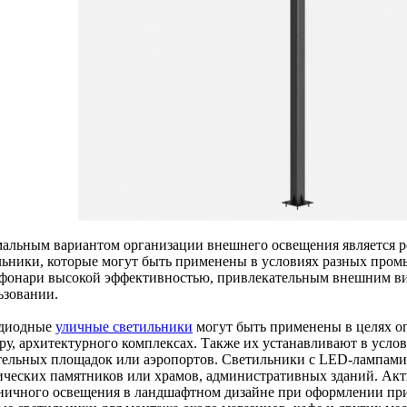
альным вариантом организации внешнего освещения является р
льники, которые могут быть применены в условиях разных про
 фонари высокой эффективностью, привлекательным внешним в
ьзовании.
диодные
уличные светильники
могут быть применены в целях оп
ру, архитектурного комплексах. Также их устанавливают в услов
тельных площадок или аэропортов. Светильники с LED-лампами
ических памятников или храмов, административных зданий. Акт
ничного освещения в ландшафтном дизайне при оформлении пр