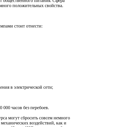
ст общественного питания. Сфера
 много положительных свойства.
мпами стоит отнести:
ния в электрической сети;
0 000 часов без перебоев.
урса могут сбросить совсем немного
 механических воздействий, как и