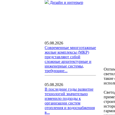
Дизайн и интерьер
05.08.2026
Современные многоэтажные
жилые комплексы (МКР)
представляют собой
сложные архитектурные и
инженерные системы,
Оптим
требующие...
свети
такие
испол
05.08.2026
В последние годы развитие
Свето
технологий значительно
приме
изменило подходы к
строи
организации систем
истор
отопления и водоснабжения
гармо
в...