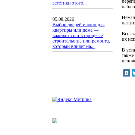
переп
эстетики этого...
наблю
Немал
05.08.2026
негат
Выбор дверей и окон для
квартиры или дома —
Все ф
важный этап в процессе
их ис
строительства или ремонта,
который влияет на...
В уст
также
испол