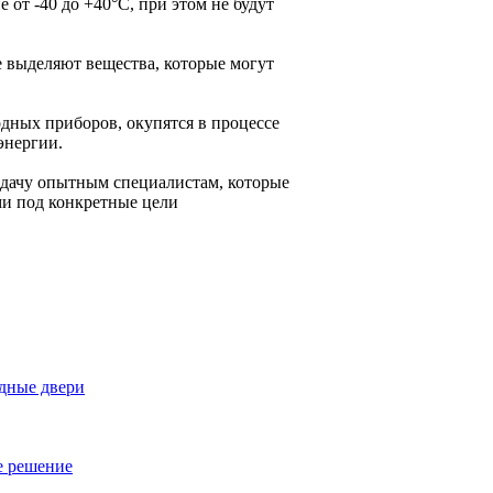
от -40 до +40°C, при этом не будут
 выделяют вещества, которые могут
одных приборов, окупятся в процессе
энергии.
задачу опытным специалистам, которые
ми под конкретные цели
одные двери
е решение