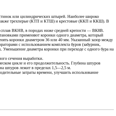
стинок или цилиндрических штырей. Наиболее широко
также трехперые (КТП и КТШ) и крестовые (ККП и ККШ). В
 сплав ВКНВ, в породах ниже средней крепости — ВК8В.
становками применяют коронки одного диаметра, который
ять коронки диаметром 36 или 40 мм. Указанный зазор между
раторами с использованием комплекта буров (забурник,
к. Уменьшение диаметра коронки при переходе с одного бура на
ного сечения выработки.
ческом цикле и его продолжительность. Глубина шпуров
ина шпуров лежит в пределах 1,5—2,5 м.
одительные затраты времени, улучшить использование