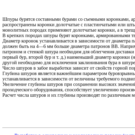
Шпуры бурятся составными бурами со съемными коронками, 
распространены коронки долотчатые с пластинчатыми или шт
монолитных породах применяют долотчатые коронки, а в трещ
В крепких породах шпуры бурят коронками, армированными тв
Диаметр коронок устанавливается в зависимости от диаметра
должен быть на 4—6 мм больше диаметра патронов ВВ. Наприм
патроном и стенкой шпура необходим для облегчения доставк
первый бур, второй бур и т. д.) наименьший диаметр коронки 
другой необходимо для исключения заклинивания бура в шпуре
Число шпуров в забое выработки зависит от свойств горной п
Глубина шпуров является важнейшим параметром буровзрывных
устанавливается в зависимости от величины требуемого подвиг
Увеличение глубины шпуров при сохранении высоких значений
проходческого оборудования, способствует увеличению произв
Расчет числа шпуров и их глубины производят по различным м