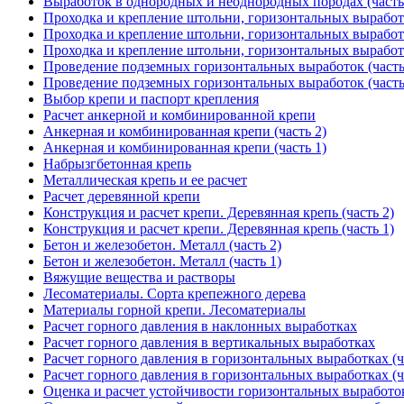
Выработок в однородных и неоднородных породах (часть
Проходка и крепление штольни, горизонтальных выработо
Проходка и крепление штольни, горизонтальных выработо
Проходка и крепление штольни, горизонтальных выработо
Проведение подземных горизонтальных выработок (часть
Проведение подземных горизонтальных выработок (часть
Выбор крепи и паспорт крепления
Расчет анкерной и комбинированной крепи
Анкерная и комбинированная крепи (часть 2)
Анкерная и комбинированная крепи (часть 1)
Набрызгбетонная крепь
Металлическая крепь и ее расчет
Расчет деревянной крепи
Конструкция и расчет крепи. Деревянная крепь (часть 2)
Конструкция и расчет крепи. Деревянная крепь (часть 1)
Бетон и железобетон. Металл (часть 2)
Бетон и железобетон. Металл (часть 1)
Вяжущие вещества и растворы
Лесоматериалы. Сорта крепежного дерева
Материалы горной крепи. Лесоматериалы
Расчет горного давления в наклонных выработках
Расчет горного давления в вертикальных выработках
Расчет горного давления в горизонтальных выработках (ч
Расчет горного давления в горизонтальных выработках (ч
Оценка и расчет устойчивости горизонтальных выработок