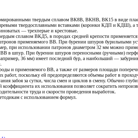
армированными твердым сплавом ВК8В, ВКНВ, ВК15 в виде пла
ыревыми твердосплавными вставками (коронки КДП и КДШ), а 
иноватых — трехперые и крестовые.
ердым сплавом ВКД5, в породах средней крепости применяется
 патронов применяемого ВВ. При бурении шпуров бурильными у
ер, при использовании патронов диаметром 32 мм можно примен
и ВВ в шпур. При бурении шпуров переносными (ручными) перфо
(например, 36 мм) имеет последний бур, а наибольший — забурни
.
ороды и применяемого ВВ, а также от размеров площади попереч
 работ, поскольку ей предопределяются объемы работ в проход
ания забоя за сутки, числа смен и циклов в смену. Обычно глуб
 коэффициента их использования позволяет сократить непроизв
одительности труда и скорости проведения выработок.
етодикам с использованием формул.