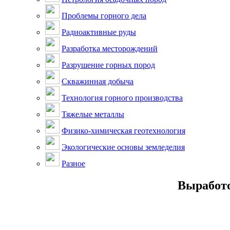
Проблемы горного дела
Радиоактивные руды
Разработка месторождений
Разрушение горных пород
Скважинная добыча
Технология горного производства
Тяжелые металлы
Физико-химическая геотехнология
Экологические основы земледелия
Разное
Выработо