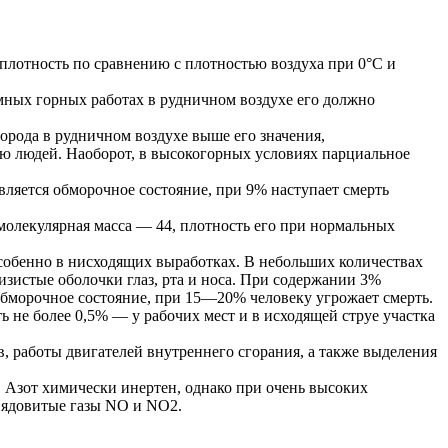
я плотность по сравнению с плотностью воздуха при 0°С и
мных горных работах в рудничном воздухе его должно
орода в рудничном воздухе выше его значения,
ю людей. Наоборот, в высокогорных условиях парциальное
ляется обморочное состояние, при 9% наступает смерть
 молекулярная масса — 44, плотность его при нормальных
собенно в нисходящих выработках. В небольших количествах
изистые оболочки глаз, рта и носа. При содержании 3%
обморочное состояние, при 15—20% человеку угрожает смерть.
 не более 0,5% — у рабочих мест и в исходящей струе участка
, работы двигателей внутреннего сгорания, а также выделения
3. Азот химически инертен, однако при очень высоких
ь ядовитые газы NО и NО2.