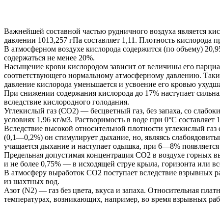
Важнейшей составной частью рудничного воздуха является кисло
давлении 1013,257 гПа составляет 1,11. Плотность кислорода п
В атмосферном воздухе кислорода содержится (по объему) 20,
содержаться не менее 20%.
Насыщение крови кислородом зависит от величины его парциал
соответствующего нормальному атмосферному давлению. Такие
давление кислорода уменьшается и усвоение его кровью ухудша
При снижении содержания кислорода до 17% наступает сильная
вследствие кислородного голодания.
Углекислый газ (СО2) — бесцветный газ, без запаха, со слабо
условиях 1,96 кг/м3. Растворимость в воде при 0°С составляет 
Вследствие высокой относительной плотности углекислый газ 
(0,1—0,2%) он стимулирует дыхание, но, являясь слабоядовиты
учащается дыхание и наступает одышка, при 6—8% появляется 
Предельная допустимая концентрация СО2 в воздухе горных вы
и не более 0,75% — в исходящей струе крыла, горизонта или в
В атмосферу выработок СО2 поступает вследствие взрывных ра
из шахтных вод.
Азот (N2) — газ без цвета, вкуса и запаха. Относительная пла
температурах, возникающих, например, во время взрывных рабо