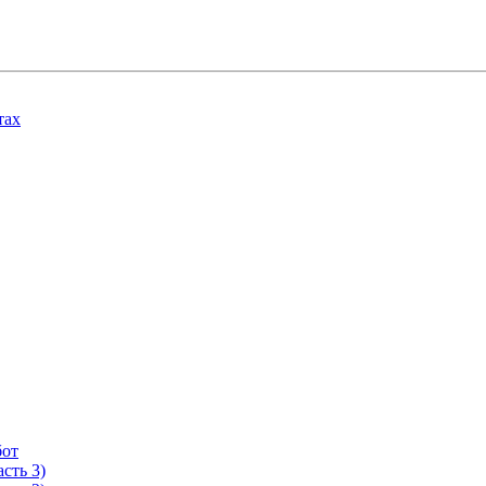
тах
бот
сть 3)