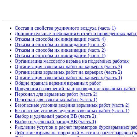
Состав и свойства рудничного воздуха (часть 1)
Дополнительные требования и отчет о проведенных рабо
Отказы и способы их ликвидации (часть 4)
Отказы и способы их ликвидации (часть 3)
Отказы и способы их ликвидации (часть 2)
Отказы и способы их ликвидации (часть 1)
Организация массового взрыва на подземных работах
Организация взрывных работ на карьерах (часть 3)
Организация взрывных работ на карьерах (часть 2)
Организация взрывных работ на карьерах (часть 1)
Общие правила ведения взрывных работ
Получения разрешений на производство взрывных работ
Персонал для взрывных работ (часть 2)
Персонал для взрывных работ (часть 1)
Безопасные условия ведения взрывных работ (часть 2)
Безопасные условия ведения взрывных работ (часть 1)
Выбор и удельный расход ВВ (часть 2)
Выбор и удельный расход ВВ (часть 1)
Рыхление уступов и расчет параметров буровзрывных ра
Действие взрыва на породный массив и расчет зарядов (ча