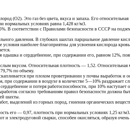
род (О2). Это газ без цвета, вкуса и запаха. Его относительна
ри нормальных условиях равна 1,428 кг/м3.
95%. В соответствии с Правилами безопасности в СССР на подзе
ьного давления. В глубоких шахтах парциальное давление кисл
 условия наиболее благоприятны для усвоения кислорода кровь
ется.
 одышка и сердцебиение, при содержании его, равном 12%, появ
кислым вкусом. Относительная плотность — 1,52. Относительная
179,7% по объему.
скапливается при плохом проветривании у почвы выработок и о
м, при содержании в воздухе в количестве 5—10% раздражает сл
сердцебиение и потеря работоспособности, при 10% наступает 
работок согласно требованиям правил безопасности должна быть
сей шахты.
бот, выделений из горных пород, гниения органических веществ
тность его — 0,97, плотность при нормальных условиях 1,25 кг/м
т и электродуговой сварки, способен окисляться, образуя очен