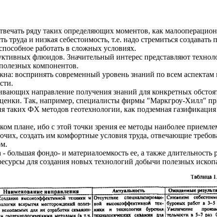
твечать ряду таких определяющих моментов, как малооперационн
ть труда и низкая себестоимость, т.е. надо стремиться создава
 способное работать в сложных условиях.
уктивных флюидов. Значительный интерес представляют техноло
 полезных компонентов.
на: воспринять современный уровень знаний по всем аспектам на
сти.
ивающих направление получения знаний для конкретных обстояте
 оценки. Так, например, специалисты фирмы "Маркгроу-Хилл" пр
 таких ФХ методов геотехнологии, как подземная газификация у
ком плане, ибо с этой точки зрения ее методы наиболее прием
очих, создать им комфортные условия труда, отвечающие требов
м.
 большая фондо- и материалоемкость ее, а также длительность
 ресурсы для создания новых технологий добычи полезных иск