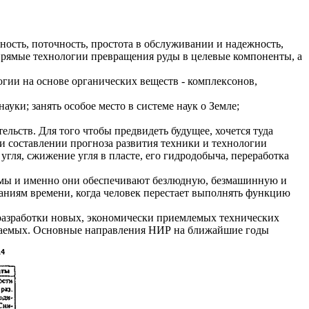
ость, поточность, простота в обслуживании и надежность,
ть прямые технологии превращения руды в целевые компоненты, а
гии на основе органических веществ - комплексонов,
уки; занять особое место в системе наук о Земле;
льств. Для того чтобы предвидеть будущее, хочется туда
и составлении прогноза развития техники и технологии
гля, сжижение угля в пласте, его гидродобыча, переработка
лемы и именно они обеспечивают безлюдную, безмашинную и
аниям времени, когда человек перестает выполнять функцию
 разработки новых, экономически приемлемых технических
опаемых. Основные направления НИР на ближайшие годы