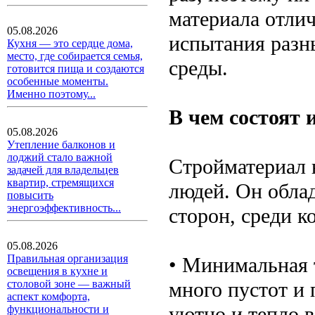
материала отлич
05.08.2026
испытания раз
Кухня — это сердце дома,
место, где собирается семья,
среды.
готовится пища и создаются
особенные моменты.
Именно поэтому...
В чем состоят
05.08.2026
Утепление балконов и
лоджий стало важной
Стройматериал 
задачей для владельцев
квартир, стремящихся
людей. Он обла
повысить
энергоэффективность...
сторон, среди 
05.08.2026
Правильная организация
• Минимальная 
освещения в кухне и
много пустот и 
столовой зоне — важный
аспект комфорта,
уютно и тепло в
функциональности и