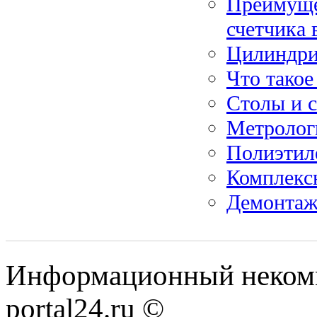
Преимуще
счетчика 
Цилиндри
Что тако
Столы и 
Метрологи
Полиэтиле
Комплекс
Демонтаж 
Информационный некомме
portal24.ru ©