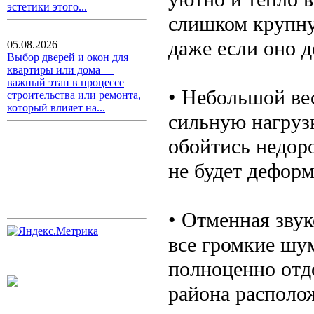
эстетики этого...
слишком крупну
даже если оно д
05.08.2026
Выбор дверей и окон для
квартиры или дома —
важный этап в процессе
• Небольшой вес
строительства или ремонта,
который влияет на...
сильную нагрузк
обойтись недор
не будет деформ
• Отменная зву
все громкие шу
полноценно отдо
района располо