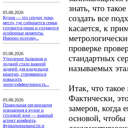
знать, что тако
05.08.2026
создать все под
Кухня — это сердце дома,
место, где собирается семья,
касается, к при
готовится пища и создаются
особенные моменты.
метрологически
Именно поэтому...
проверке прове
05.08.2026
стандартных се
Утепление балконов и
лоджий стало важной
называемых эта
задачей для владельцев
квартир, стремящихся
повысить
энергоэффективность...
Итак, что тако
Фактически, это
05.08.2026
Правильная организация
замеров, когда 
освещения в кухне и
столовой зоне — важный
основой, чтобы
аспект комфорта,
функциональности и