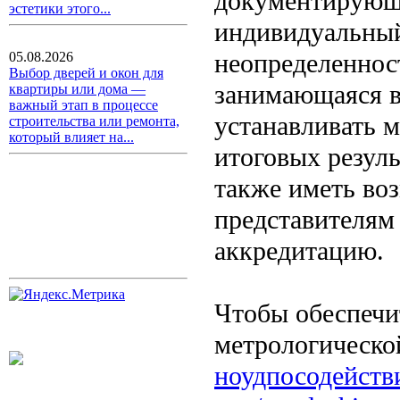
документирующе
эстетики этого...
индивидуальный
неопределеннос
05.08.2026
Выбор дверей и окон для
занимающаяся в
квартиры или дома —
важный этап в процессе
устанавливать 
строительства или ремонта,
который влияет на...
итоговых резуль
также иметь во
представителям
аккредитацию.
Чтобы обеспечи
метрологическо
ноудпосодействие