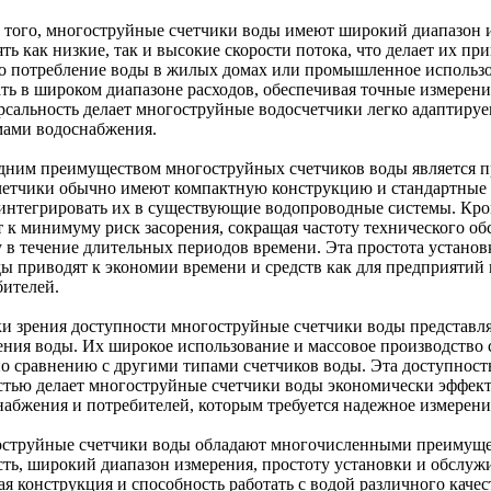
 того, многоструйные счетчики воды имеют широкий диапазон 
ять как низкие, так и высокие скорости потока, что делает их 
то потребление воды в жилых домах или промышленное использо
ать в широком диапазоне расходов, обеспечивая точные измерени
рсальность делает многоструйные водосчетчики легко адаптир
мами водоснабжения.
дним преимуществом многоструйных счетчиков воды является пр
четчики обычно имеют компактную конструкцию и стандартные р
 интегрировать их в существующие водопроводные системы. Кро
т к минимуму риск засорения, сокращая частоту технического о
у в течение длительных периодов времени. Эта простота устано
ды приводят к экономии времени и средств как для предприятий 
бителей.
ки зрения доступности многоструйные счетчики воды представл
ения воды. Их широкое использование и массовое производство
по сравнению с другими типами счетчиков воды. Эта доступность
стью делает многоструйные счетчики воды экономически эффек
набжения и потребителей, которым требуется надежное измерени
струйные счетчики воды обладают многочисленными преимущес
сть, широкий диапазон измерения, простоту установки и обслужи
ая конструкция и способность работать с водой различного каче