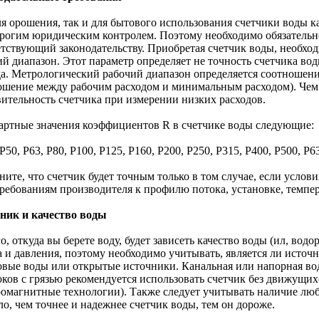
ля орошения, так и для бытового использования счетчики воды к
трогим юридическим контролем. Поэтому необходимо обязательно
етствующий законодательству. Приобретая счетчик воды, необхо
ий диапазон. Этот параметр определяет не точность счетчика во
да. Метрологический рабочий диапазон определяется соотношение
ошение между рабочим расходом и минимальным расходом). Чем
вительность счетчика при измерении низких расходов.
артные значения коэффициентов R в счетчике воды следующие:
 Р50, Р63, Р80, Р100, Р125, Р160, Р200, Р250, Р315, Р400, Р500, Р6
ните, что счетчик будет точным только в том случае, если усло
ребованиям производителя к профилю потока, установке, температ
ник и качество воды
о, откуда вы берете воду, будет зависеть качество воды (ил, водор
а и давления, поэтому необходимо учитывать, является ли источ
овые воды или открытые источники. Канальная или напорная во
оков с грязью рекомендуется использовать счетчик без движущих
ромагнитные технологии). Также следует учитывать наличие лю
о, чем точнее и надежнее счетчик воды, тем он дороже.