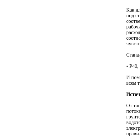
Как д
под с
соотв
рабоч
расхо
соотн
чувст
Станд
• Р40,
И пом
всем т
Источ
От тог
поток
грунт
водот
элект
правил