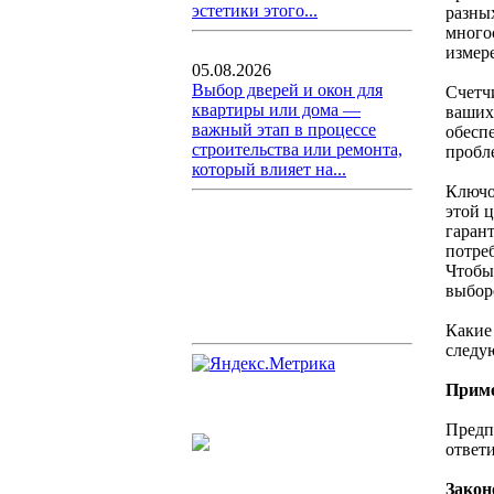
эстетики этого...
разны
много
измер
05.08.2026
Выбор дверей и окон для
Счетч
квартиры или дома —
ваших
важный этап в процессе
обесп
строительства или ремонта,
пробл
который влияет на...
Ключо
этой 
гаран
потре
Чтобы
выбор
Какие
следу
Прим
Предп
ответи
Закон