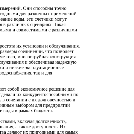
измерений. Они способны точно
пригодными для различных применений.
вание воды, эти счетчики могут
я в различных сценариях. Такая
уемыми и совместимыми с различными
остота их установки и обслуживания.
азмеры соединений, что позволяет
ме того, многоструйная конструкция
бслуживания и обеспечивая надежную
вки и низкие эксплуатационные
водоснабжения, так и для
яют собой экономичное решение для
 сделали их конкурентоспособными по
 в сочетании с их долговечностью и
тивным выбором для предприятий
е воды в рамках бюджета.
твами, включая долговечность,
вания, а также доступность. Их
ства делают их пригодными для самых