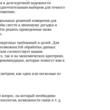
я и долгосрочной надежности
едпочтительным выбором для точного
мещениях.
деальных решений измерения для
обы свести к минимуму догадки и
уйте решить приведенные ниже
и.
нкретных требований и целей. Для
 возможностей обработки данных
азом соответствует вашим
х, так и на экономических критериях.
рекомендации, которые помогут вам в
смотрим, как один или несколько из
 вопрос, на который необходимо
хнология, возможности связи и т. д.