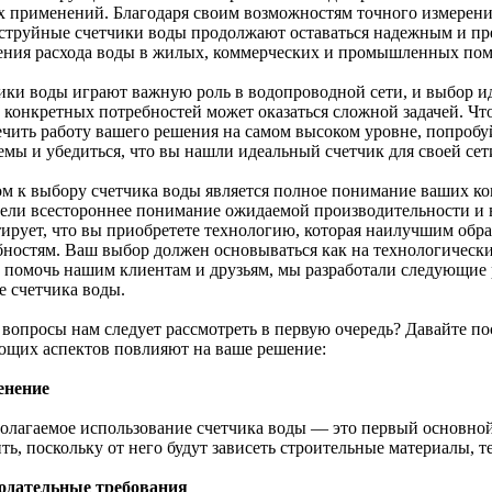
х применений. Благодаря своим возможностям точного измерени
струйные счетчики воды продолжают оставаться надежным и пр
ения расхода воды в жилых, коммерческих и промышленных по
ики воды играют важную роль в водопроводной сети, и выбор и
 конкретных потребностей может оказаться сложной задачей. Чт
ечить работу вашего решения на самом высоком уровне, попроб
емы и убедиться, что вы нашли идеальный счетчик для своей сет
м к выбору счетчика воды является полное понимание ваших ко
цели всестороннее понимание ожидаемой производительности и
тирует, что вы приобретете технологию, которая наилучшим обр
бностям. Ваш выбор должен основываться как на технологически
 помочь нашим клиентам и друзьям, мы разработали следующие 
е счетчика воды.
 вопросы нам следует рассмотреть в первую очередь? Давайте по
ющих аспектов повлияют на ваше решение:
енение
олагаемое использование счетчика воды — это первый основной
ть, поскольку от него будут зависеть строительные материалы, те
одательные требования