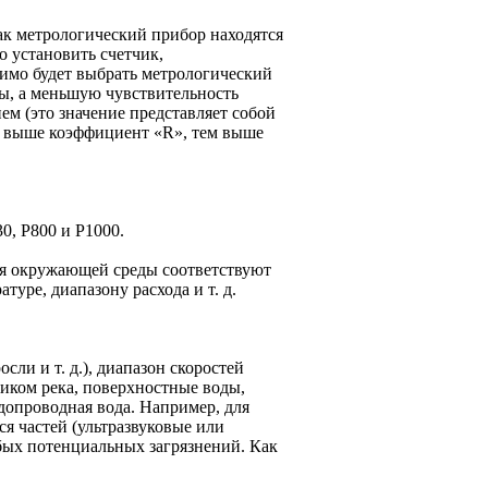
ак метрологический прибор находятся
 установить счетчик,
димо будет выбрать метрологический
ды, а меньшую чувствительность
м (это значение представляет собой
 выше коэффициент «R», тем выше
30, Р800 и Р1000.
вия окружающей среды соответствуют
уре, диапазону расхода и т. д.
осли и т. д.), диапазон скоростей
ником река, поверхностные воды,
допроводная вода. Например, для
ся частей (ультразвуковые или
бых потенциальных загрязнений. Как