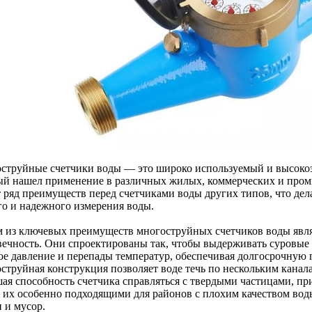
струйные счетчики воды — это широко используемый и высоко
ый нашел применение в различных жилых, коммерческих и про
 ряд преимуществ перед счетчиками воды других типов, что де
го и надежного измерения воды.
 из ключевых преимуществ многоструйных счетчиков воды явля
вечность. Они спроектированы так, чтобы выдерживать суровые 
ое давление и перепады температур, обеспечивая долгосрочную 
струйная конструкция позволяет воде течь по нескольким канала
ая способность счетчика справляться с твердыми частицами, п
т их особенно подходящими для районов с плохим качеством воды
 и мусор.