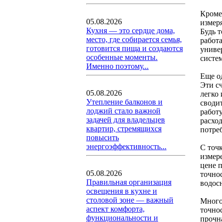
Кроме
05.08.2026
измер
Кухня — это сердце дома,
Будь 
место, где собирается семья,
работ
готовится пища и создаются
униве
особенные моменты.
систе
Именно поэтому...
Еще о
Эти с
05.08.2026
легко
Утепление балконов и
своди
лоджий стало важной
работ
задачей для владельцев
расхо
квартир, стремящихся
потре
повысить
энергоэффективность...
С точ
измер
цене 
05.08.2026
точно
Правильная организация
водос
освещения в кухне и
столовой зоне — важный
Много
аспект комфорта,
точно
функциональности и
прочн