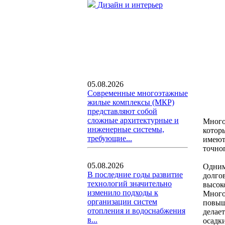
Дизайн и интерьер
05.08.2026
Современные многоэтажные
жилые комплексы (МКР)
представляют собой
сложные архитектурные и
Много
инженерные системы,
котор
требующие...
имеют
точно
05.08.2026
Одним
В последние годы развитие
долго
технологий значительно
высок
изменило подходы к
Много
организации систем
повыш
отопления и водоснабжения
делае
в...
осадки