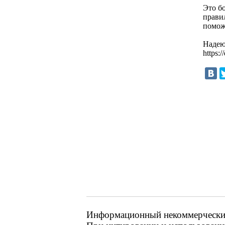
Это бо
правил
помож
Надею
https:/
Информационный некоммерческий р