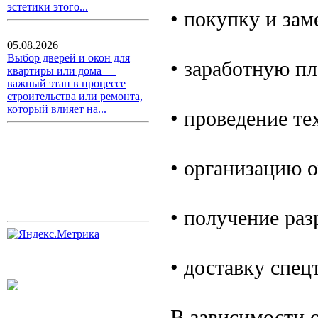
эстетики этого...
• покупку и зам
05.08.2026
Выбор дверей и окон для
• заработную пл
квартиры или дома —
важный этап в процессе
строительства или ремонта,
который влияет на...
• проведение т
• организацию 
• получение ра
• доставку спец
В зависимости о