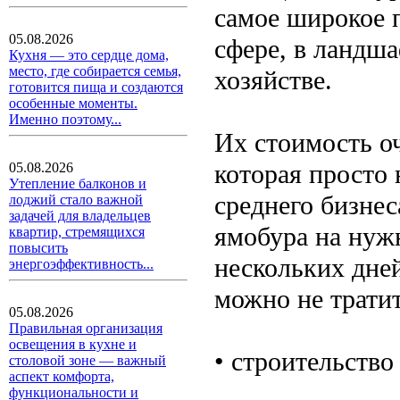
самое широкое 
05.08.2026
сфере, в ландш
Кухня — это сердце дома,
место, где собирается семья,
хозяйстве.
готовится пища и создаются
особенные моменты.
Именно поэтому...
Их стоимость о
которая просто
05.08.2026
Утепление балконов и
среднего бизнес
лоджий стало важной
задачей для владельцев
ямобура на нужн
квартир, стремящихся
повысить
нескольких дне
энергоэффективность...
можно не тратит
05.08.2026
Правильная организация
освещения в кухне и
• строительство
столовой зоне — важный
аспект комфорта,
функциональности и