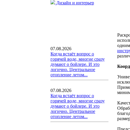
Дизайн и интерьер
Раскр
испол
одним
07.08.2026
инстр
Когда встаёт вопрос о
разли
горячей воде, многие сразу
думают о бойлере. И это
Коорд
логично. Центральное
отопление летом...
Униве
исклю
Приме
07.08.2026
миним
Когда встаёт вопрос о
горячей воде, многие сразу
Качест
думают о бойлере. И это
Обраб
логично. Центральное
благо
отопление летом...
разме
Предс