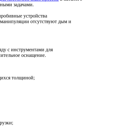
нными задачами.
пробивные устройства
 манипуляции отсутствуют дым и
яду с инструментами для
нительное оснащение.
щихся толщиной;
рузки;