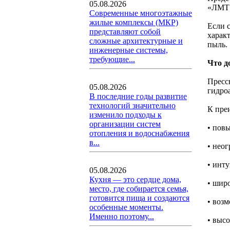
05.08.2026
«ЛМТ 
Современные многоэтажные
жилые комплексы (МКР)
Если 
представляют собой
харак
сложные архитектурные и
пыль.
инженерные системы,
требующие...
Что д
Пресс
05.08.2026
гидро
В последние годы развитие
технологий значительно
К пре
изменило подходы к
организации систем
• пов
отопления и водоснабжения
в...
• нео
• инт
05.08.2026
Кухня — это сердце дома,
• шир
место, где собирается семья,
готовится пища и создаются
• воз
особенные моменты.
Именно поэтому...
• высо