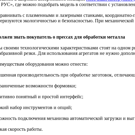
РУС», где можно подобрать модель в соответствии с установле
сравнивать с плазменными и лазерными станками, координатно-
теризуются экологичностью и безопасностью. При механической
олжен знать покупатель о прессах для обработки металла
ы своими технологическими характеристиками стоят на одном р
абразивной резки. Для использования агрегатов не нужно допол
имуществам оборудования можно отнести:
ышенная производительность при обработке заготовок, отличаю
граниченные возможности формовки;
уитивно понятный и простой интерфейс;
окий набор инструментов и опций;
можность подключения механизма автоматической загрузки и выг
кая скорость работы.