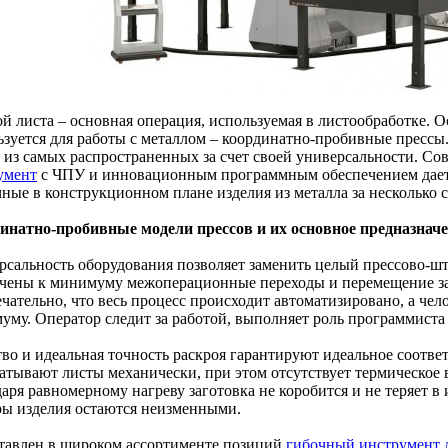
ой листа – основная операция, используемая в листообработке. 
ьзуется для работы с металлом – координатно-пробивные прессы
 из самых распространенных за счет своей универсальности. С
умент
с ЧПУ и инновационным программным обеспечением дает
чные в конструкционном плане изделия из металла за несколько с
инатно-пробивные модели прессов и их основное предназнач
рсальность оборудования позволяет заменить целый прессово-ш
чены к минимуму межоперационные переходы и перемещение за
чательно, что весь процесс происходит автоматизировано, а чел
уму. Оператор следит за работой, выполняет роль программиста 
во и идеальная точность раскроя гарантируют идеальное соответ
атывают листы механически, при этом отсутствует термическое в
даря равномерному нагреву заготовка не коробится и не теряет 
ры изделия остаются неизменными.
тавлен в широком ассортименте позиций
гибочный инструмент 