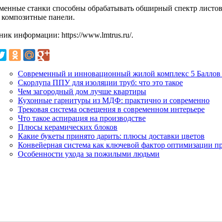
менные станки способны обрабатывать обширный спектр листовых
, композитные панели.
ик информации: https://www.lmtrus.ru/.
Современный и инновационный жилой комплекс 5 Баллов 
Скорлупа ППУ для изоляции труб: что это такое
Чем загородный дом лучше квартиры
Кухонные гарнитуры из МДФ: практично и современно
Трековая система освещения в современном интерьере
Что такое аспирация на производстве
Плюсы керамических блоков
Какие букеты принято дарить: плюсы доставки цветов
Конвейерная система как ключевой фактор оптимизации п
Особенности ухода за пожилыми людьми