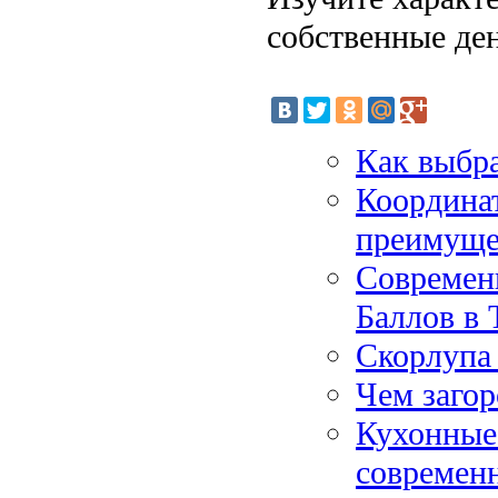
собственные де
Как выбра
Координат
преимуще
Современ
Баллов в 
Скорлупа 
Чем заго
Кухонные
современ