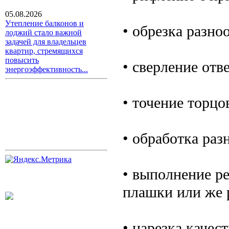
05.08.2026
Утепление балконов и
• обрезка разно
лоджий стало важной
задачей для владельцев
квартир, стремящихся
повысить
• сверление отв
энергоэффективность...
• точение торцо
• обработка раз
• выполнение р
плашки или же 
• нарезка качес