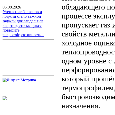
обладающего по
05.08.2026
Утепление балконов и
процессе экспл
лоджий стало важной
задачей для владельцев
пропускает газ
квартир, стремящихся
повысить
свойств металл
энергоэффективность...
холодное оцинк
теплопроводнос
одном уровне с 
перфорирования
который прошёл
термопрофилем,
быстровозводим
назначения.