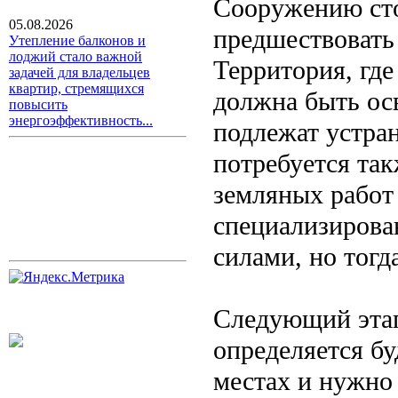
Сооружению сто
05.08.2026
предшествовать 
Утепление балконов и
лоджий стало важной
Территория, где
задачей для владельцев
квартир, стремящихся
должна быть ос
повысить
энергоэффективность...
подлежат устран
потребуется та
земляных работ
специализирова
силами, но тогд
Следующий этап 
определяется б
местах и нужно 