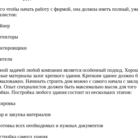
ого чтобы начать работу с фирмой, она должна иметь полный, у
алистов:
айнер
итекторы
ектировщики
оители
ной задачей любой компании является особенный подход. Хорош
ные материалы залог крепкого здания. Крепким здание должно б
емаловажно. Начинать строить дом можно с самого начала с закл
. Опыт специалистов должен быть максимально высок для того ч
ойки. Постройка любого здания состоит из нескольких этапов:
нировка
ор и закупка материалов
готовка всех необходимых и нужных документов
стройка самого здания