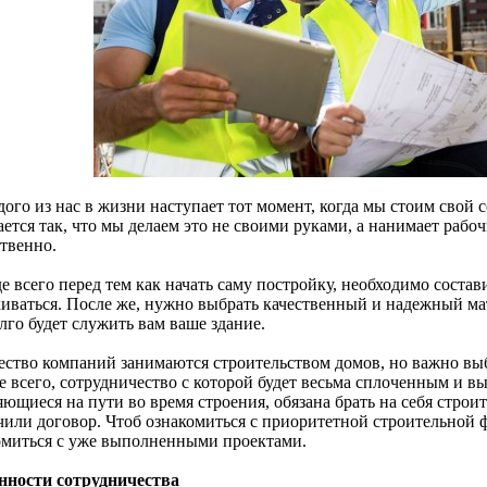
дого из нас в жизни наступает тот момент, когда мы стоим свой
ется так, что мы делаем это не своими руками, а нанимает рабо
ственно.
 всего перед тем как начать саму постройку, необходимо состави
иваться. После же, нужно выбрать качественный и надежный мате
лго будет служить вам ваше здание.
ство компаний занимаются строительством домов, но важно выб
е всего, сотрудничество с которой будет весьма сплоченным и 
ющиеся на пути во время строения, обязана брать на себя строи
чили договор. Чтоб ознакомиться с приоритетной строительной 
омиться с уже выполненными проектами.
нности сотрудничества