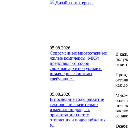
Дизайн и интерьер
05.08.2026
Современные многоэтажные
В каж
жилые комплексы (МКР)
получа
представляют собой
ответ
сложные архитектурные и
инженерные системы,
Прежде
требующие...
отталк
как до
05.08.2026
Множе
В последние годы развитие
больш
технологий значительно
появля
изменило подходы к
заклю
организации систем
ознак
отопления и водоснабжения
в...
Особе