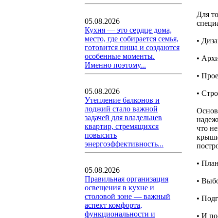
Для т
05.08.2026
специ
Кухня — это сердце дома,
место, где собирается семья,
• Диз
готовится пища и создаются
особенные моменты.
• Арх
Именно поэтому...
• Про
05.08.2026
• Стр
Утепление балконов и
лоджий стало важной
Основ
задачей для владельцев
надеж
квартир, стремящихся
что н
повысить
крыши
энергоэффективность...
постр
• Пла
05.08.2026
Правильная организация
• Выб
освещения в кухне и
столовой зоне — важный
• Под
аспект комфорта,
функциональности и
• И по