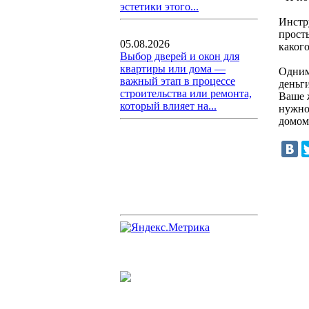
эстетики этого...
Инстр
прост
05.08.2026
какого
Выбор дверей и окон для
квартиры или дома —
Одним 
важный этап в процессе
деньги
строительства или ремонта,
Ваше ж
который влияет на...
нужно 
домом