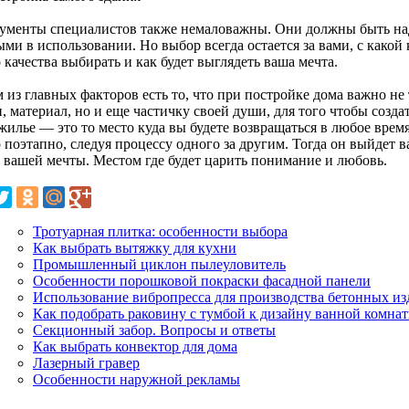
ументы специалистов также немаловажны. Они должны быть н
ыми в использовании. Но выбор всегда остается за вами, с како
 качества выбирать и как будет выглядеть ваша мечта.
из главных факторов есть то, что при постройке дома важно не 
, материал, но и еще частичку своей души, для того чтобы созда
илье — это то место куда вы будете возвращаться в любое время
поэтапно, следуя процессу одного за другим. Тогда он выйдет в
 вашей мечты. Местом где будет царить понимание и любовь.
Тротуарная плитка: особенности выбора
Как выбрать вытяжку для кухни
Промышленный циклон пылеуловитель
Особенности порошковой покраски фасадной панели
Использование вибропресса для производства бетонных из
Как подобрать раковину с тумбой к дизайну ванной комна
Секционный забор. Вопросы и ответы
Как выбрать конвектор для дома
Лазерный гравер
Особенности наружной рекламы