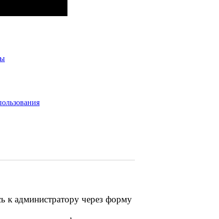
ты
пользования
сь к администратору через форму