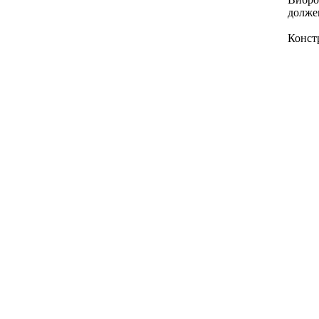
долже
Конст