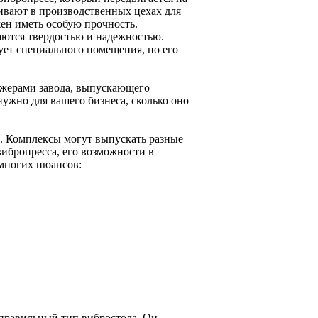
ивают в производственных цехах для
жен иметь особую прочность.
аются твердостью и надежностью.
ует специального помещения, но его
еджерами завода, выпускающего
ужно для вашего бизнеса, сколько оно
а. Комплексы могут выпускать разные
вибропресса, его возможности в
 многих нюансов:
 правильный тип вибростола. Он