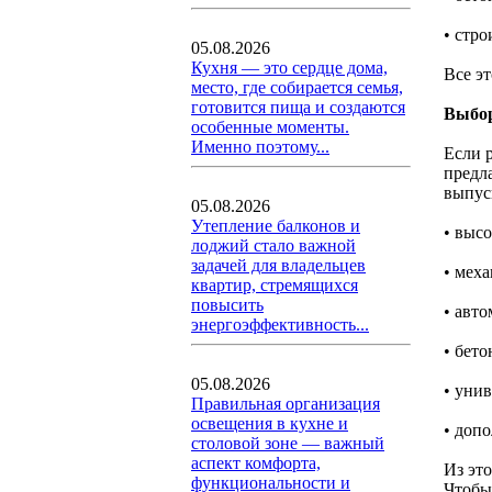
• стр
05.08.2026
Кухня — это сердце дома,
Все э
место, где собирается семья,
готовится пища и создаются
Выбор
особенные моменты.
Именно поэтому...
Если 
предл
выпус
05.08.2026
Утепление балконов и
• выс
лоджий стало важной
задачей для владельцев
• мех
квартир, стремящихся
повысить
• авт
энергоэффективность...
• бето
05.08.2026
• уни
Правильная организация
освещения в кухне и
• доп
столовой зоне — важный
аспект комфорта,
Из это
функциональности и
Чтобы