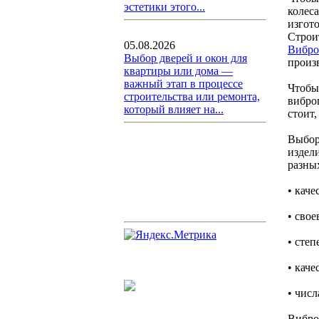
эстетики этого...
колес
изгот
Строи
05.08.2026
Вибро
Выбор дверей и окон для
произ
квартиры или дома —
важный этап в процессе
Чтобы
строительства или ремонта,
вибро
который влияет на...
стоит
Выбор
издел
разны
• каче
• свое
• степ
• каче
• числ
Вибро