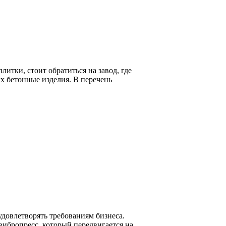
итки, стоит обратиться на завод, где
х бетонные изделия. В перечень
удовлетворять требованиям бизнеса.
ибропресс, который передвигается на