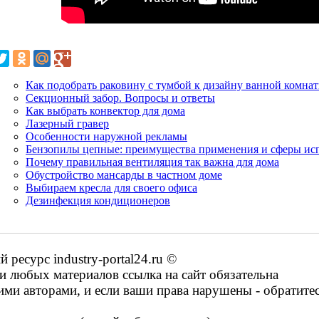
Как подобрать раковину с тумбой к дизайну ванной комна
Секционный забор. Вопросы и ответы
Как выбрать конвектор для дома
Лазерный гравер
Особенности наружной рекламы
Бензопилы цепные: преимущества применения и сферы ис
Почему правильная вентиляция так важна для дома
Обустройство мансарды в частном доме
Выбираем кресла для своего офиса
Дезинфекция кондиционеров
есурс industry-portal24.ru ©
 любых материалов ссылка на сайт обязательна
ими авторами, и если ваши права нарушены - обратите