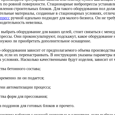
ах по ровной поверхности. Стационарные вибропрессы устанавл
овления строительных блоков. Для такого оборудования пол дол
тельные материалы, созданные в стационарных условиях, отлич
пресс
ручной идеально подходит для малого бизнеса. Он не треб
водительность невелика.
 выбрать оборудование для ваших целей, стоит связаться с мен
прессы. Они проконсультируют, подскажут, какое оборудование н
, нужно ли приобретать дополнительное оснащение.
 оборудования зависит от предполагаемого объема производств
ия, если их перенастраивать. В инструкциях указаны параметры 
х условиях. Насколько качественными будут изделия, зависит от
ства бетонного состава;
временно ли он подается;
ени автоматизации процесса;
ства форм для прессования;
а поддонов для готовых блоков и прочего.
система работает с нужной скоростью и качеством, если выбран