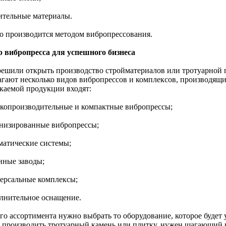
оительные материалы.
то производится методом вибропрессования.
 вибропресса для успешного бизнеса
решили открыть производство стройматериалов или тротуарной пл
агают несколько видов вибропрессов и комплексов, производящи
каемой продукции входят:
окопроизводительные и компактные вибропрессы;
анизированные вибропрессы;
оматические системы;
нные заводы;
версальные комплексы;
олнительное оснащение.
го ассортимента нужно выбрать то оборудование, которое будет 
 производить тротуарный камень или плитку, нужен шагающий в