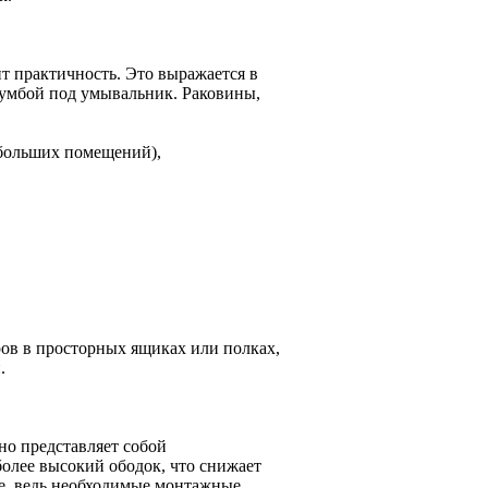
т практичность. Это выражается в
тумбой под умывальник. Раковины,
ебольших помещений),
ров в просторных ящиках или полках,
.
но представляет собой
олее высокий ободок, что снижает
те, ведь необходимые монтажные