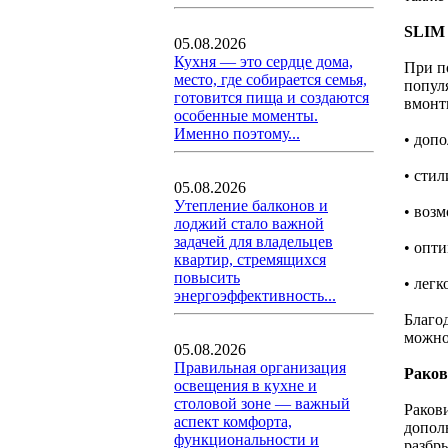
SLIM 
05.08.2026
Кухня — это сердце дома,
При п
место, где собирается семья,
попул
готовится пища и создаются
вмонт
особенные моменты.
Именно поэтому...
• доп
• сти
05.08.2026
Утепление балконов и
• воз
лоджий стало важной
задачей для владельцев
• опт
квартир, стремящихся
повысить
• легк
энергоэффективность...
Благо
можно
05.08.2026
Правильная организация
Раков
освещения в кухне и
столовой зоне — важный
Раков
аспект комфорта,
допол
функциональности и
разбр