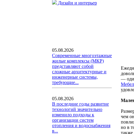
Дизайн и интерьер
05.08.2026
Современные многоэтажные
жилые комплексы (МКР)
представляют собой
Ежедн
сложные архитектурные и
довол
инженерные системы,
— оди
требующие...
Мебел
удовл
05.08.2026
Мален
В последние годы развитие
технологий значительно
Разме
изменило подходы к
чем о
организации систем
повли
отопления и водоснабжения
но в т
в...
также 