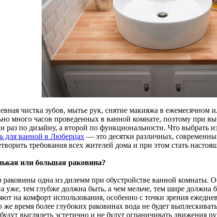
евная чистка зубов, мытье рук, снятие макияжа в ежемесячном 
ьно много часов проведенных в ванной комнате, поэтому при в
н раз по дизайну, а второй по функциональности. Что выбрать 
ь для ванной в Люберцах
— это десятки различных, современны
етворить требования всех жителей дома и при этом стать насто
ькая или большая раковина?
р раковины одна из дилемм при обустройстве ванной комнаты. 
на уже, тем глубже должна быть, а чем мельче, тем шире должна
яют на комфорт использования, особенно с точки зрения ежедне
о же время более глубоких раковинах вода не будет выплескиват
будут выглядеть эстетично и не будут ограничивать движения ру