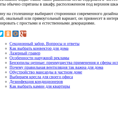
нты обычно спрятаны в шкафу, расположенном под верхним шка
ину на столешнице выбирают сторонники современного дизайна. 
ый, овальный или прямоугольный вариант, он привнесет в интер
нировать с простыми и естественными декорациями.
Секционный забор. Вопросы и ответы
Как выбрать конвектор для дома
Лазерный гравер
Особенности наружной рекламы
Бензопилы цепные: преимущества применения и сферы ис
Почему правильная вентиляция так важна для дома
Обустройство мансарды в частном доме
Выбираем кресла для своего офиса
Дезинфекция кондиционеров
Как выбрать камин для квартиры