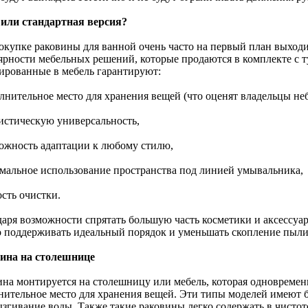
или стандартная версия?
окупке раковины для ванной очень часто на первый план выходи
ярности мебельных решений, которые продаются в комплекте с 
ированные в мебель гарантируют:
олнительное место для хранения вещей (что оценят владельцы н
листическую универсальность,
можность адаптации к любому стилю,
имальное использование пространства под линией умывальника,
ость очистки.
даря возможности спрятать большую часть косметики и аксессуа
 поддерживать идеальный порядок и уменьшать скопление пыли
ина на столешнице
ина монтируется на столешницу или мебель, которая одновремен
нительное место для хранения вещей. Эти типы моделей имеют б
ызгивание воды. Также такие раковины легко содержать в чисто