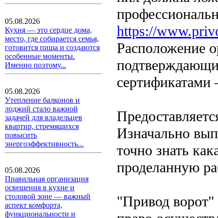
профессиональ
05.08.2026
https://www.priv
Кухня — это сердце дома,
место, где собирается семья,
Расположение 
готовится пища и создаются
особенные моменты.
подтверждающи
Именно поэтому...
сертификатами 
05.08.2026
Утепление балконов и
лоджий стало важной
Предоставляется
задачей для владельцев
квартир, стремящихся
Изначально вып
повысить
энергоэффективность...
точно знать как
проделанную ра
05.08.2026
Правильная организация
освещения в кухне и
столовой зоне — важный
"Привод ворот"
аспект комфорта,
функциональности и