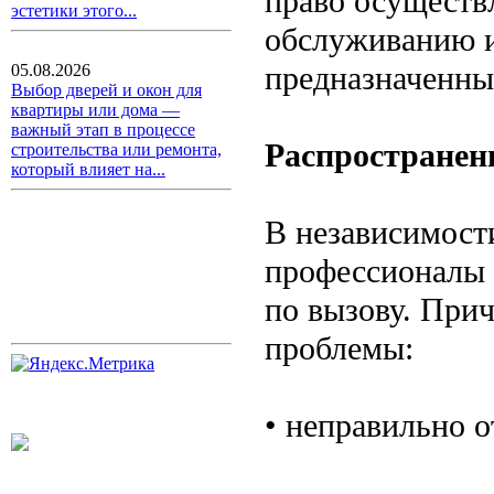
право осуществ
эстетики этого...
обслуживанию и
предназначенны
05.08.2026
Выбор дверей и окон для
квартиры или дома —
важный этап в процессе
Распространен
строительства или ремонта,
который влияет на...
В независимост
профессионалы 
по вызову. При
проблемы:
• неправильно 