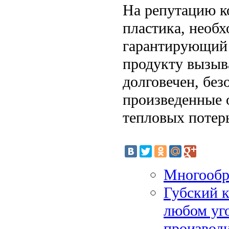
На репутацию к
пластика, необ
гарантирующий 
продукту вызыва
долговечен, без
произведенные 
тепловых потерь
Многообра
Губский к
любом уго
производи