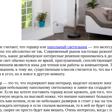
е считают, что торшер или
напольный светильник
— это аксессу
 но это абсолютно не так. Современный рынок настолько разнооб
тесь, какие дизайнерские интересные решения принимались в ди
не свет обычно нужен не яркий, приглушенный, способствующи
чением являются зоны для чтения или работы за компьютером. 
ованием, к тому же, существенным плюсом считается то, что вы м
а в угол, но и вовсе в другую комнату.
р — это то, что подчеркнет ваш интерьер, выделит нужную зону
даря небольшому напольному светильнику и лампе вы создадите
е. Если вы хотите поставить торшер возле кровати, для того, ч
ичную модель на высокой ножке, что внешне напомнит большую
ть вам ночник, если он небольших размеров и стоит у вас на ту
ождать интерьер и если спальня маленькая, то в ней не будет г
р, скорее он просто будет вам мешать. Очень интересно, когда 