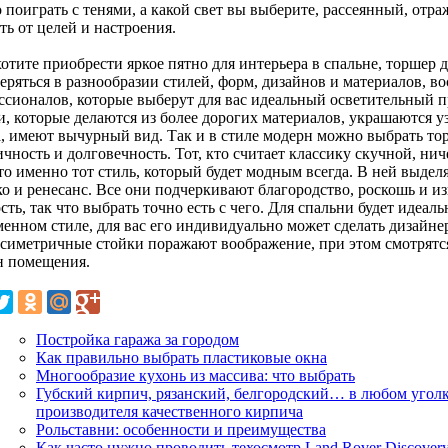
 поиграть с тенями, а какой свет вы выберите, рассеянный, отр
ть от целей и настроения.
отите приобрести яркое пятно для интерьера в спальне, торшер 
еряться в разнообразии стилей, форм, дизайнов и материалов, в
ссионалов, которые выберут для вас идеальный осветительный п
и, которые делаются из более дорогих материалов, украшаются 
а, имеют вычурный вид. Так и в стиле модерн можно выбрать то
чность и долговечность. Тот, кто считает классику скучной, нич
это именно тот стиль, который будет модным всегда. В ней выде
о и ренесанс. Все они подчеркивают благородство, роскошь и из
сть, так что выбрать точно есть с чего. Для спальни будет идеа
менном стиле, для вас его индивидуально может сделать дизайн
ссиметричные стойки поражают воображение, при этом смотрятс
н помещения.
Постройка гаража за городом
Как правильно выбрать пластиковые окна
Многообразие кухонь из массива: что выбрать
Губский кирпич, рязанский, белгородский… в любом угол
производителя качественного кирпича
Рольставни: особенности и преимущества
Как часто нужно проводить техосмотр Land Rover Discover