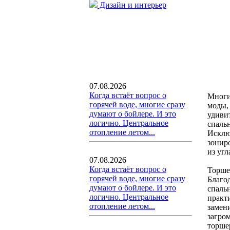
Дизайн и интерьер
07.08.2026
Когда встаёт вопрос о
Многи
горячей воде, многие сразу
моды,
думают о бойлере. И это
удиви
логично. Центральное
спаль
отопление летом...
Исклю
зонир
из угл
07.08.2026
Когда встаёт вопрос о
Торше
горячей воде, многие сразу
Благо
думают о бойлере. И это
спальн
логично. Центральное
практ
отопление летом...
замени
загром
торше