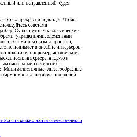
аженный или направленный, будет
для этого прекрасно подойдет. Чтобы
оспользуйтесь советами
рибор. Существуют как классические
узорами, украшениями, элементами
ршер. Это минимализм и простота,
его не понимает в дизайне интерьеров,
ляют подстили, например, английский,
ысканность интерьера, а где-то и
льным напольный светильник в
ер. Минималистичные, зигзагообразные
я гармонично и подходят под любой
ке России можно найти отечественного
y