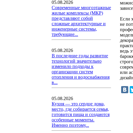
05.08.2026
можно
Современные многоэтажные
зависе
жилые комплексы (МКР)
представляют собой
Если х
сложные архитектурные и
не пот
инженерные системы,
профе
требующие...
модел
декор
практи
05.08.2026
ведь 
В последние годы развитие
барокк
технологий значительно
строго
изменило подходы к
совре
организации систем
или а
отопления и водоснабжения
дизай
в...
05.08.2026
Кухня — это сердце дома,
место, где собирается семья,
готовится пища и создаются
особенные моменты.
Именно поэтому...