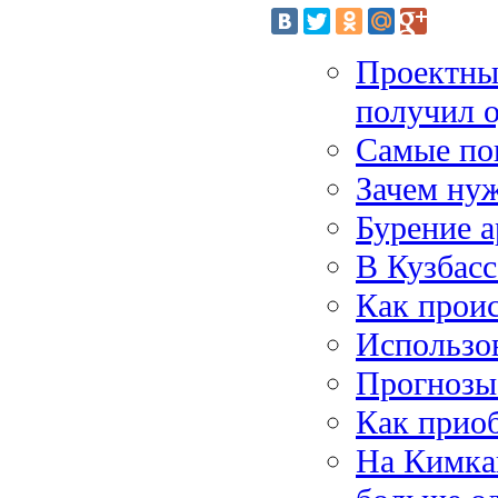
Проектны
получил 
Самые по
Зачем ну
Бурение а
В Кузбасс
Как прои
Использов
Прогнозы 
Как приоб
На Кимка