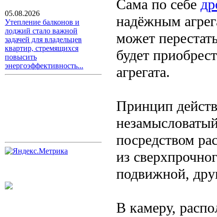
Сама по себе
др
05.08.2026
надёжным агрега
Утепление балконов и
лоджий стало важной
может перестать
задачей для владельцев
квартир, стремящихся
будет приобрест
повысить
энергоэффективность...
агрегата.
Принцип действ
незамысловатый 
посредством ра
из сверхпрочног
подвижной, дру
В камеру, расп