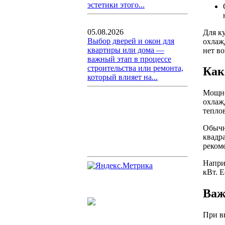
эстетики этого...
05.08.2026
Для к
Выбор дверей и окон для
охлаж
квартиры или дома —
нет в
важный этап в процессе
строительства или ремонта,
Как
который влияет на...
Мощно
охлаж
тепло
Обычн
квадр
реком
Напри
кВт. 
Важ
При в