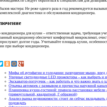
необходимости следует обратиться к специалистам для дозаправк
Вызов мастера: Не реже одного раза в год рекомендуется вызыва
комплексной диагностики и обслуживания кондиционера.
лючение
 кондиционера для кухни – ответственная задача, требующая уч
ранный кондиционер обеспечит комфортный микроклимат, очистит
 прослужит долгие годы. Учитывайте площадь кухни, особеннос
ии при выборе кондиционера.
Мифы об аутофагии и голодании: разрушение мышц, вред д
Уличные светодиодные LED прожекторы – как выбрать и и
Экскаватор-погрузчик – как работать и что важно знать о 
Откачка автомоек с размывом и прочистка наружной кана
Планировка кухни-гостиной: правила расстановки мебели
(прямоугольной, квадратной, Г-образной)
Анализ рынка недвижимости: стоит ли сейчас вкладывать 
подождать