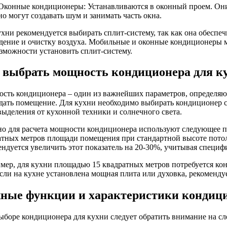
Оконные кондиционеры: Устанавливаются в оконный проем. Они
но могут создавать шум и занимать часть окна.
ухни рекомендуется выбирать сплит-систему, так как она обеспе
дение и очистку воздуха. Мобильные и оконные кондиционеры м
озможности установить сплит-систему.
 выбрать мощность кондиционера для к
сть кондиционера – один из важнейших параметров, определяю
дать помещение. Для кухни необходимо выбирать кондиционер с
выделения от кухонной техники и солнечного света.
о для расчета мощности кондиционера используют следующее п
атных метров площади помещения при стандартной высоте потолк
ендуется увеличить этот показатель на 20-30%, учитывая специф
мер, для кухни площадью 15 квадратных метров потребуется ко
Если на кухне установлена мощная плита или духовка, рекоменду
ные функции и характеристики кондици
ыборе кондиционера для кухни следует обратить внимание на с