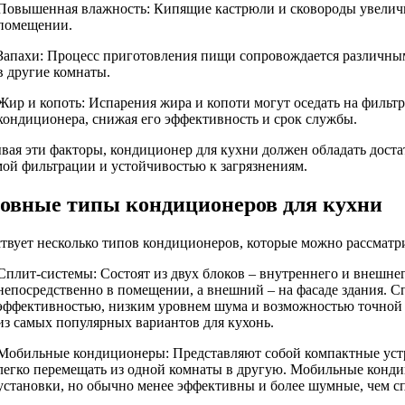
Повышенная влажность: Кипящие кастрюли и сковороды увелич
помещении.
Запахи: Процесс приготовления пищи сопровождается различным
в другие комнаты.
Жир и копоть: Испарения жира и копоти могут оседать на фильт
кондиционера, снижая его эффективность и срок службы.
вая эти факторы, кондиционер для кухни должен обладать дос
мой фильтрации и устойчивостью к загрязнениям.
овные типы кондиционеров для кухни
твует несколько типов кондиционеров, которые можно рассматри
Сплит-системы: Состоят из двух блоков – внутреннего и внешне
непосредственно в помещении, а внешний – на фасаде здания. 
эффективностью, низким уровнем шума и возможностью точной 
из самых популярных вариантов для кухонь.
Мобильные кондиционеры: Представляют собой компактные устр
легко перемещать из одной комнаты в другую. Мобильные конд
установки, но обычно менее эффективны и более шумные, чем с