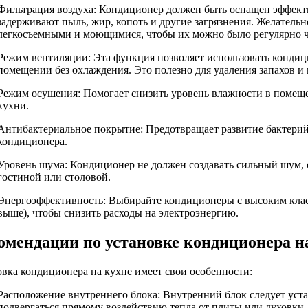
Фильтрация воздуха: Кондиционер должен быть оснащен эффек
задерживают пыль, жир, копоть и другие загрязнения. Желатель
легкосъемными и моющимися, чтобы их можно было регулярно ч
Режим вентиляции: Эта функция позволяет использовать кондиц
помещении без охлаждения. Это полезно для удаления запахов и
Режим осушения: Помогает снизить уровень влажности в помеще
кухни.
Антибактериальное покрытие: Предотвращает развитие бактерий
кондиционера.
Уровень шума: Кондиционер не должен создавать сильный шум, 
гостиной или столовой.
Энергоэффективность: Выбирайте кондиционеры с высоким кла
выше), чтобы снизить расходы на электроэнергию.
омендации по установке кондиционера н
овка кондиционера на кухне имеет свои особенности:
Расположение внутреннего блока: Внутренний блок следует устан
подвергаться прямому воздействию тепла от плиты или духовки