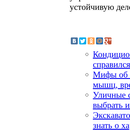
устойчивую дел
Кондицион
справился
Мифы об 
мышц, вре
Уличные 
выбрать и
Экскавато
знать о х