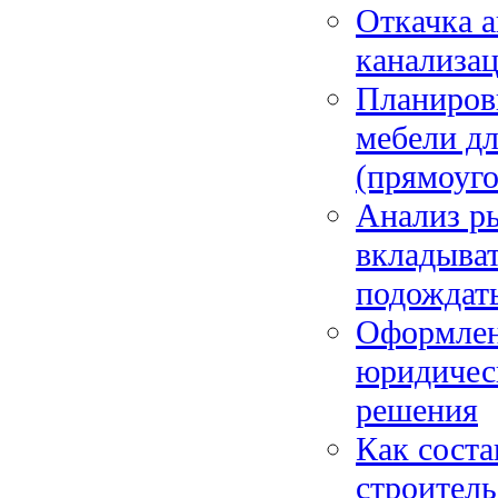
Откачка а
канализа
Планировк
мебели д
(прямоуго
Анализ ры
вкладыват
подождат
Оформлени
юридичес
решения
Как соста
строитель