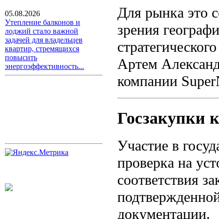
Для рынка это с
05.08.2026
Утепление балконов и
зрения географи
лоджий стало важной
задачей для владельцев
стратегическог
квартир, стремящихся
повысить
Артем Александ
энергоэффективность...
компании SuperN
Госзакупки 
Участие в госуд
проверка на ус
соответствия за
подтвержденной
документации.