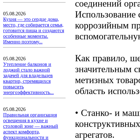
соединений орга
Использование 
05.08.2026
Кухня — это сердце дома,
коррозийным пр
место, где собирается семья,
готовится пища и создаются
вспомогательну
особенные моменты.
Именно поэтому...
Как правило, ш
05.08.2026
Утепление балконов и
значительным с
лоджий стало важной
задачей для владельцев
метизных товаро
квартир, стремящихся
повысить
область использ
энергоэффективность...
05.08.2026
• Станко- и ма
Правильная организация
освещения в кухне и
конструктивных
столовой зоне — важный
аспект комфорта,
агрегатов.
функциональности и