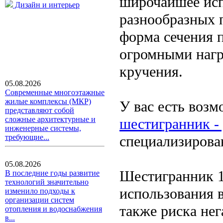
широчайшее исп
Дизайн и интерьер
разнообразных 
форма сечения 
огромными нагру
кручения.
05.08.2026
Современные многоэтажные
жилые комплексы (МКР)
У вас есть воз
представляют собой
сложные архитектурные и
шестигранник -
инженерные системы,
специализирова
требующие...
05.08.2026
Шестигранник 1
В последние годы развитие
технологий значительно
использования в
изменило подходы к
организации систем
также риска нег
отопления и водоснабжения
в...