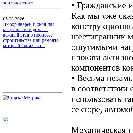
• Гражданские 
эстетики этого...
Как мы уже ска
05.08.2026
конструкционн
Выбор дверей и окон для
квартиры или дома —
шестигранник м
важный этап в процессе
строительства или ремонта,
ощутимыми нагр
который влияет на...
проката активн
компонентов ко
• Весьма незам
в соответствии
использовать т
секторе, автомо
Механическая на