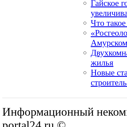
Гайское г
увеличив
Что такое
«Росгеоло
Амурском
Двухкомн
жилья
Новые ста
строитель
Информационный некомме
portal24.ru ©