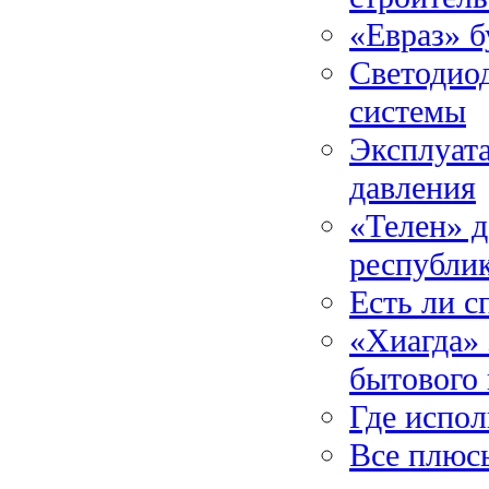
«Евраз» б
Светодиод
системы
Эксплуат
давления
«Телен» д
республи
Есть ли с
«Хиагда» 
бытового 
Где испол
Все плюсы