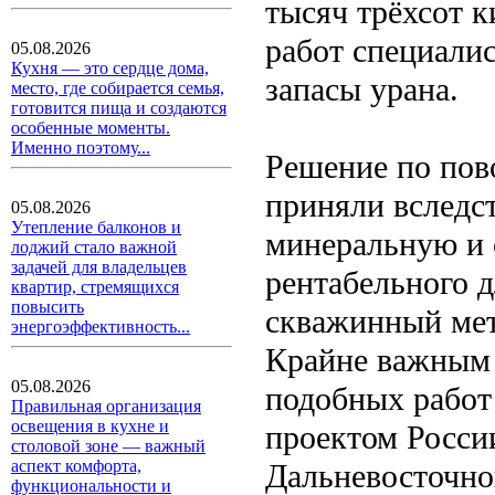
тысяч трёхсот 
работ специали
05.08.2026
Кухня — это сердце дома,
запасы урана.
место, где собирается семья,
готовится пища и создаются
особенные моменты.
Именно поэтому...
Решение по пов
приняли вследс
05.08.2026
Утепление балконов и
минеральную и 
лоджий стало важной
задачей для владельцев
рентабельного 
квартир, стремящихся
повысить
скважинный мет
энергоэффективность...
Крайне важным 
05.08.2026
подобных работ
Правильная организация
освещения в кухне и
проектом Росси
столовой зоне — важный
аспект комфорта,
Дальневосточно
функциональности и