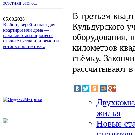
эстетики этого...
В третьем кварт
05.08.2026
Кульдурского уч
Выбор дверей и окон для
квартиры или дома —
оборудования, 
важный этап в процессе
строительства или ремонта,
километров ква
который влияет на...
съёмку. Закончи
рассчитывают в
Двухкомн
жилья
Новые ста
строитель