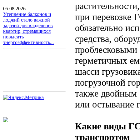
растительности,
05.08.2026
при перевозке 
Утепление балконов и
лоджий стало важной
обязательно ис
задачей для владельцев
квартир, стремящихся
средства, обор
повысить
энергоэффективность...
проблесковыми 
герметичных ем
шасси грузовик
погрузочной го
также двойным 
или остывание г
Какие виды Г
транспортом