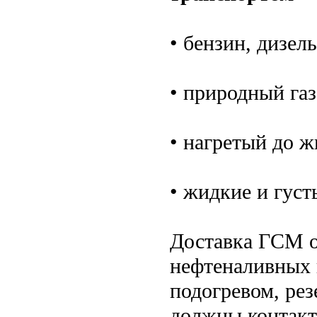
• бензин, дизел
• природный га
• нагретый до ж
• жидкие и густ
Доставка ГСМ о
нефтеналивных 
подогревом, рез
должны контакт