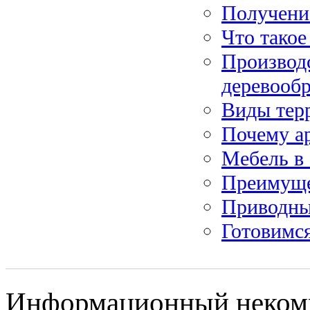
Получени
Что такое
Производс
деревооб
Виды терр
Почему ар
Мебель в 
Преимуще
Приводные
Готовимс
Информационный некомме