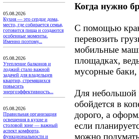
Когда нужно бр
05.08.2026
Кухня — это сердце дома,
место, где собирается семья,
С помощью кра
готовится пища и создаются
особенные моменты.
перевозить груз
Именно поэтому...
мобильные маши
площадках, вед
05.08.2026
Утепление балконов и
мусорные баки,
лоджий стало важной
задачей для владельцев
квартир, стремящихся
повысить
Для небольшой 
энергоэффективность...
обойдется в коп
05.08.2026
дорого, а офор
Правильная организация
освещения в кухне и
если планируетс
столовой зоне — важный
аспект комфорта,
можно подумать
функциональности и