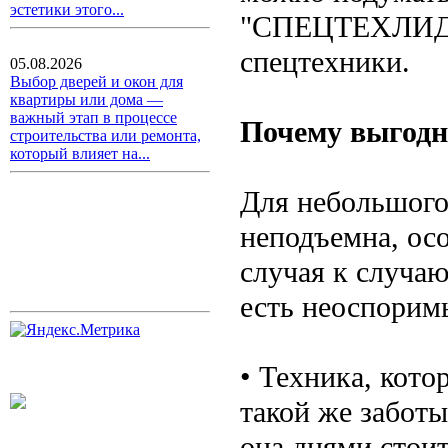
эстетики этого...
"СПЕЦТЕХЛИД
спецтехники.
05.08.2026
Выбор дверей и окон для
квартиры или дома —
важный этап в процессе
Почему выгодн
строительства или ремонта,
который влияет на...
Для небольшого
неподъемна, осо
случая к случаю
есть неоспорим
• Техника, кото
такой же заботы
она днями стоит