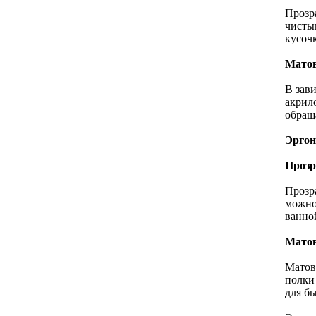
Прозра
чисты
кусоч
Матов
В зав
акрил
обращ
Эргон
Прозр
Прозр
можно
ванно
Матов
Матов
полки
для б