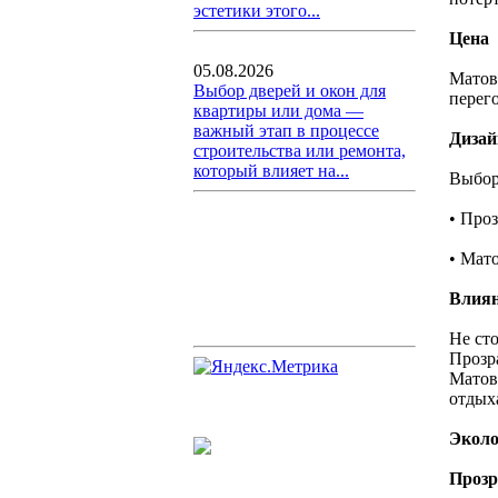
эстетики этого...
Цена
05.08.2026
Матов
Выбор дверей и окон для
перег
квартиры или дома —
важный этап в процессе
Дизай
строительства или ремонта,
который влияет на...
Выбор
• Про
• Мат
Влиян
Не ст
Прозр
Матов
отдых
Эколо
Прозр