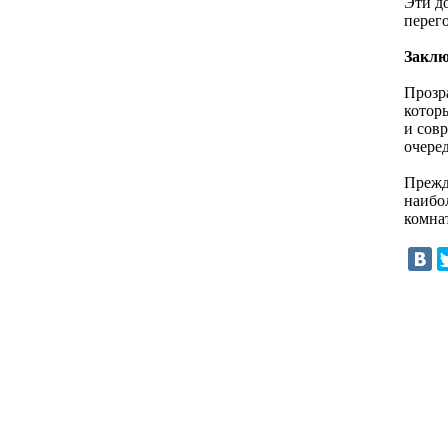
Эти д
перег
Заклю
Прозр
котор
и сов
очеред
Прежд
наибол
комнат