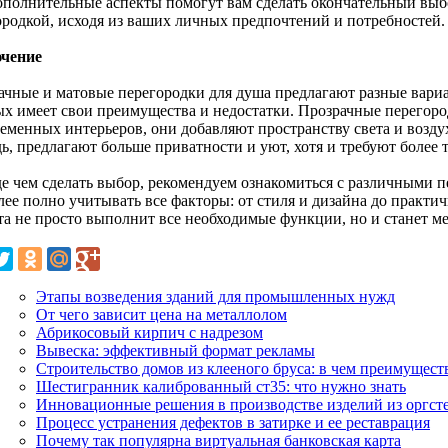
ополнительные аспекты помогут вам сделать окончательный выб
ородкой, исходя из ваших личных предпочтений и потребностей.
чение
ачные и матовые перегородки для душа предлагают разные вари
ых имеет свои преимущества и недостатки. Прозрачные перегоро
ременных интерьеров, они добавляют пространству света и возду
ь, предлагают больше приватности и уют, хотя и требуют более 
е чем сделать выбор, рекомендуем ознакомиться с различными п
ее полно учитывать все факторы: от стиля и дизайна до практич
а не просто выполнит все необходимые функции, но и станет мес
Этапы возведения зданий для промышленных нужд
От чего зависит цена на металлолом
Абрикосовый кирпич с надрезом
Вывеска: эффективный формат рекламы
Строительство домов из клееного бруса: в чем преимущест
Шестигранник калиброванный ст35: что нужно знать
Инновационные решения в производстве изделий из оргст
Процесс устранения дефектов в затирке и ее реставрация
Почему так популярна виртуальная банковская карта