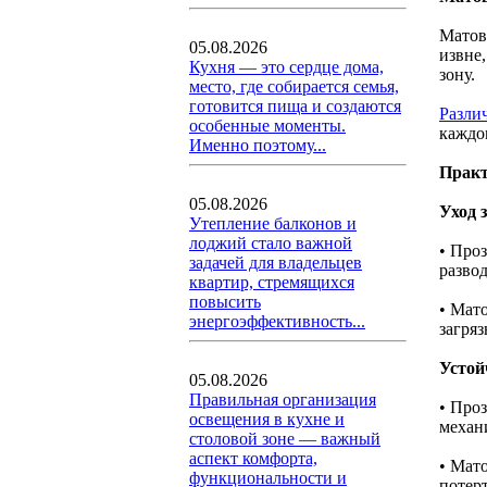
Матов
05.08.2026
извне
Кухня — это сердце дома,
зону.
место, где собирается семья,
готовится пища и создаются
Разли
особенные моменты.
каждо
Именно поэтому...
Практ
05.08.2026
Уход 
Утепление балконов и
лоджий стало важной
• Про
задачей для владельцев
разво
квартир, стремящихся
повысить
• Мат
энергоэффективность...
загряз
Устой
05.08.2026
Правильная организация
• Про
освещения в кухне и
механ
столовой зоне — важный
аспект комфорта,
• Мат
функциональности и
потер