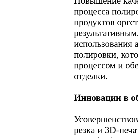
Повышение каче
процесса полиро
продуктов оргс
результативным.
использования 
полировки, кот
процессом и об
отделки.
Инновации в о
Усовершенствов
резка и 3D-печ