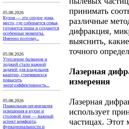
пылевых частиц
принимать соот
05.08.2026
Кухня — это сердце дома,
различные метод
место, где собирается семья,
готовится пища и создаются
дифракция, мик
особенные моменты.
Именно поэтому...
выяснить, каки
точного опреде
05.08.2026
Утепление балконов и
лоджий стало важной
Лазерная дифр
задачей для владельцев
квартир, стремящихся
измерения
повысить
энергоэффективность...
Лазерная дифрак
05.08.2026
Правильная организация
использует прин
освещения в кухне и
столовой зоне — важный
частицах. Этот 
аспект комфорта,
функциональности и