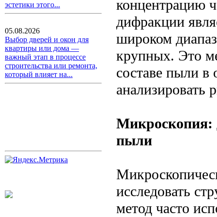
концентрацию ч
эстетики этого...
дифракции явля
05.08.2026
широком диапаз
Выбор дверей и окон для
квартиры или дома —
крупных. Это ме
важный этап в процессе
строительства или ремонта,
составе пыли в
который влияет на...
анализировать р
Микроскопия: 
пыли
Микроскопическ
исследовать ст
метод часто ис