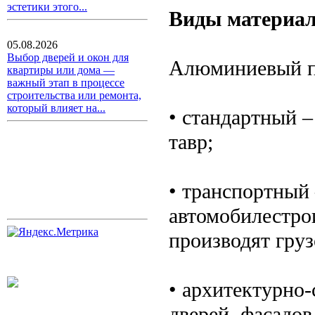
эстетики этого...
Виды материа
05.08.2026
Выбор дверей и окон для
Алюминиевый п
квартиры или дома —
важный этап в процессе
строительства или ремонта,
который влияет на...
• стандартный –
тавр;
• транспортный –
автомобилестро
производят гру
• архитектурно-
дверей, фасадо