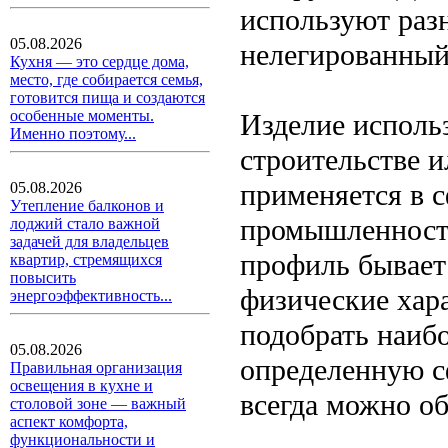
используют разн
05.08.2026
нелегированны
Кухня — это сердце дома,
место, где собирается семья,
готовится пища и создаются
особенные моменты.
Изделие использ
Именно поэтому...
строительстве и
применяется в с
05.08.2026
Утепление балконов и
промышленности
лоджий стало важной
задачей для владельцев
профиль бывает
квартир, стремящихся
повысить
физические хар
энергоэффективность...
подобрать наиб
05.08.2026
определенную с
Правильная организация
освещения в кухне и
всегда можно о
столовой зоне — важный
аспект комфорта,
функциональности и