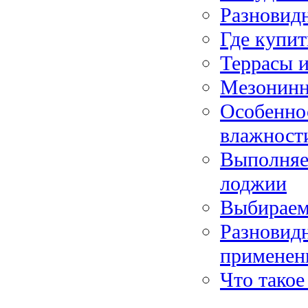
Разновид
Где купи
Террасы и
Мезонинн
Особеннос
влажност
Выполняе
лоджии
Выбираем
Разновидн
применен
Что такое