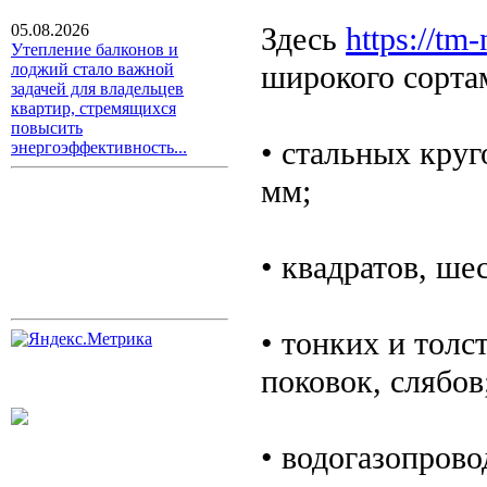
Здесь
https://tm-
05.08.2026
Утепление балконов и
широкого сортам
лоджий стало важной
задачей для владельцев
квартир, стремящихся
повысить
• стальных круг
энергоэффективность...
мм;
• квадратов, ше
• тонких и толс
поковок, слябов
• водогазопрово