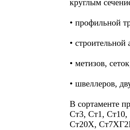
круглым сечени
• профильной т
• строительной 
• метизов, сеток
• швеллеров, дв
В сортаменте пр
Ст3, Ст1, Ст10,
Ст20Х, Ст7ХГ2