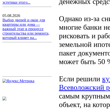
денежных средс
эстетики этого...
05.08.2026
Однако из-за с
Выбор дверей и окон для
квартиры или дома —
многие банки не
важный этап в процессе
строительства или ремонта,
рисковать и раб
который влияет на...
земельной ипот
пакет документо
может быть 50 
Если решили
ку
Всеволожский р
самым крупным,
объект, на кот