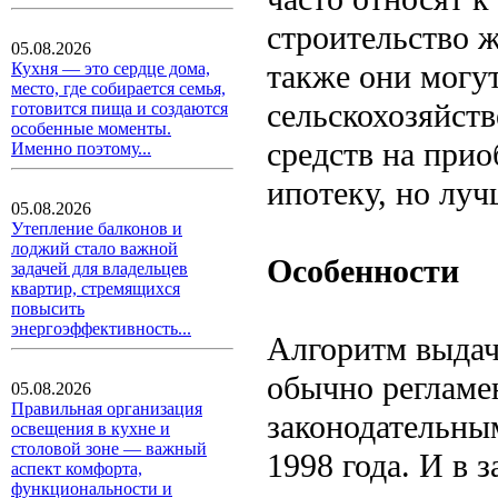
строительство 
05.08.2026
также они могут
Кухня — это сердце дома,
место, где собирается семья,
сельскохозяйств
готовится пища и создаются
особенные моменты.
средств на при
Именно поэтому...
ипотеку, но луч
05.08.2026
Утепление балконов и
лоджий стало важной
Особенности
задачей для владельцев
квартир, стремящихся
повысить
энергоэффективность...
Алгоритм выдач
обычно регламе
05.08.2026
Правильная организация
законодательны
освещения в кухне и
столовой зоне — важный
1998 года. И в 
аспект комфорта,
функциональности и