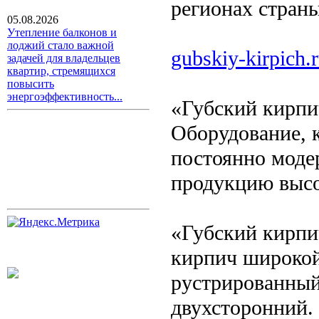
регионах страны
05.08.2026
Утепление балконов и
лоджий стало важной
gubskiy-kirpich.
задачей для владельцев
квартир, стремящихся
повысить
энергоэффективность...
«Губский кирпич
Оборудование, к
постоянно моде
продукцию высо
«Губский кирпи
кирпич широкой
рустрированный
двухсторонний. 