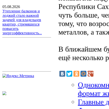
Республики Саха
05.08.2026
Утепление балконов и
чуть больше, ч
лоджий стало важной
задачей для владельцев
тому, что возр
квартир, стремящихся
повысить
металлов, а такж
энергоэффективность...
В ближайшем б
ещё несколько р
Однокомн
формат ж
Главные 