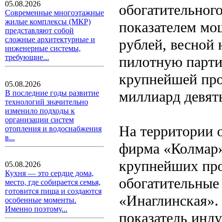
05.08.2026
обогатительног
Современные многоэтажные
жилые комплексы (МКР)
показателем мо
представляют собой
сложные архитектурные и
рублей, весной 
инженерные системы,
требующие...
пилотную парти
крупнейшей про
05.08.2026
миллиард девят
В последние годы развитие
технологий значительно
изменило подходы к
организации систем
На территории
отопления и водоснабжения
в...
фирма «Колмар»
крупнейших про
05.08.2026
Кухня — это сердце дома,
обогатительные
место, где собирается семья,
готовится пища и создаются
«Инаглинская».
особенные моменты.
Именно поэтому...
показатель инду