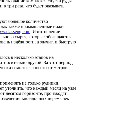
спользование комплекса спуска руды
в три раза, что будет оказывать
уют большое количество
торых также промышленные ножи
www.classeng.com
. Изготовление
льного сырья, которые обогащаются
вень надёжности, а значит, и быструю
лось в несколько этапов на
относительно другой. За этот период
ески семь тысяч шестьсот метров
применять не только рудники,
ет уточнить, что каждый месяц на узле
от десятом горизонте, производят
возведения закладочных перемычек