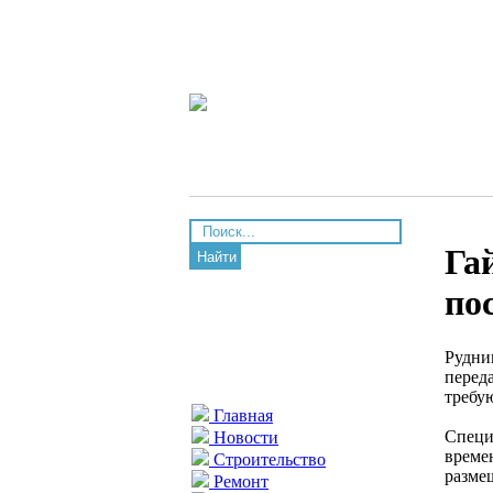
Га
Найти
по
Рудни
перед
требую
Главная
Специ
Новости
времен
Строительство
разме
Ремонт