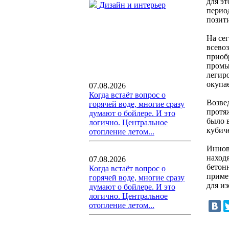
для э
Дизайн и интерьер
период
позит
На се
всево
приоб
промы
легир
окупа
07.08.2026
Когда встаёт вопрос о
Возве
горячей воде, многие сразу
протя
думают о бойлере. И это
было 
логично. Центральное
кубич
отопление летом...
Иннов
наход
07.08.2026
бетонн
Когда встаёт вопрос о
приме
горячей воде, многие сразу
для и
думают о бойлере. И это
логично. Центральное
отопление летом...