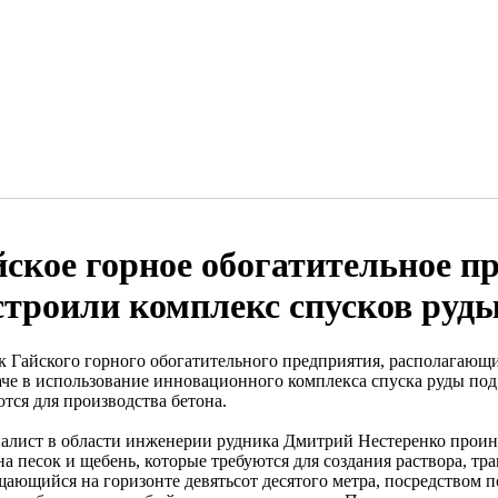
йское горное обогатительное п
строили комплекс спусков руд
к Гайского горного обогатительного предприятия, располагающи
аче в использование инновационного комплекса спуска руды под
тся для производства бетона.
алист в области инженерии рудника Дмитрий Нестеренко проин
а песок и щебень, которые требуются для создания раствора, тр
щающийся на горизонте девятьсот десятого метра, посредством п