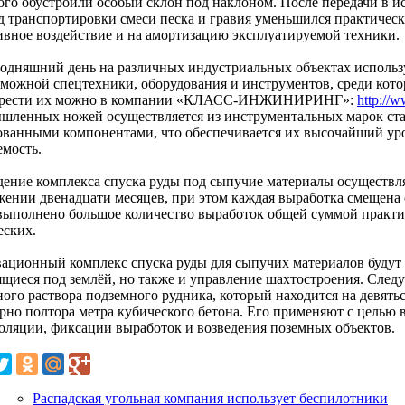
того обустроили особый склон под наклоном. После передачи в и
 транспортировки смеси песка и гравия уменьшился практически 
ивное воздействие и на амортизацию эксплуатируемой техники.
годняшний день на различных индустриальных объектах использ
зможной спецтехники, оборудования и инструментов, среди ко
рести их можно в компании «КЛАСС-ИНЖИНИРИНГ»:
http://
шленных ножей осуществляется из инструментальных марок ста
ованными компонентами, что обеспечивается их высочайший уро
емость.
дение комплекса спуска руды под сыпучие материалы осуществля
жении двенадцати месяцев, при этом каждая выработка смещена 
выполнено большое количество выработок общей суммой практич
еских.
ационный комплекс спуска руды для сыпучих материалов будут 
ящиеся под землёй, но также и управление шахтостроения. Следу
ого раствора подземного рудника, который находится на девятьс
рно полтора метра кубического бетона. Его применяют с целью 
золяции, фиксации выработок и возведения поземных объектов.
Распадская угольная компания использует беспилотники