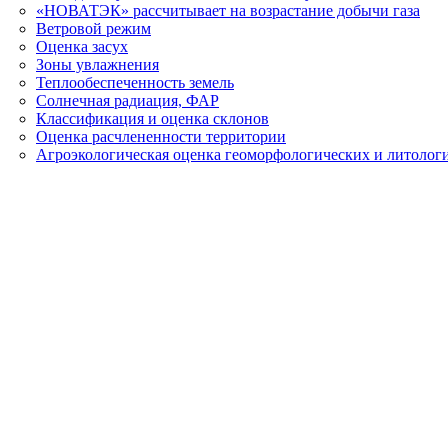
«НОВАТЭК» рассчитывает на возрастание добычи газа
Ветровой режим
Оценка засух
Зоны увлажнения
Теплообеспеченность земель
Солнечная радиация, ФАР
Классификация и оценка склонов
Оценка расчлененности территории
Агроэкологическая оценка геоморфологических и литолог