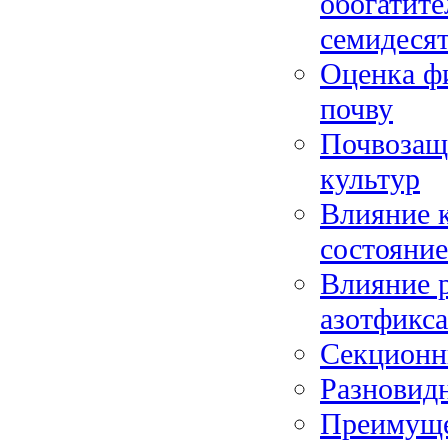
обогатите
семидеся
Оценка ф
почву
Почвозащ
культур
Влияние к
состояние
Влияние 
азотфикс
Секционн
Разновид
Преимуще