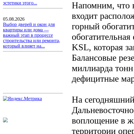
Напомним, что 
эстетики этого...
входит располо
05.08.2026
горный обогати
Выбор дверей и окон для
квартиры или дома —
обогатительная
важный этап в процессе
строительства или ремонта,
KSL, которая з
который влияет на...
Балансовые рез
миллиарда тонн 
дефицитные мар
На сегодняшний
Дальневосточног
воплощение в ж
территории опе