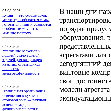
В наши дни нар
05.08.2026
Кухня — это сердце дома,
транспортировк
место, где собирается семья,
готовится пища и создаются
порядке предус
особенные моменты.
Именно поэтому...
оборудования, 
представленны
05.08.2026
Утепление балконов и
агрегатами для
лоджий стало важной
задачей для владельцев
сегодняшний де
квартир, стремящихся
повысить
винтовые компр
энергоэффективность...
свои достоинств
05.08.2026
модели агрегата
Правильная организация
освещения в кухне и
эксплуатационн
столовой зоне — важный
аспект комфорта,
функциональности и