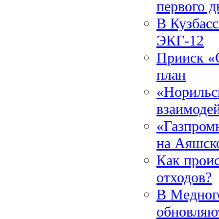
первого д
В Кузбасс
ЭКГ-12
Прииск «
план
«Норильс
взаимодей
«Газпром
на Аяшск
Как прои
отходов?
В Медног
обновляю