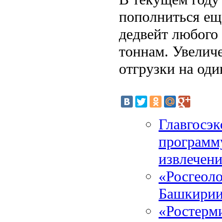
пополниться ещ
дедвейт любого 
тоннам. Увелич
отгрузки на од
Главгосэк
программ
извлечен
«Росгеоло
Башкири
«Ростерми