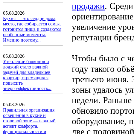
продажи
. Среди
05.08.2026
ориентирование 
Кухня — это сердце дома,
место, где собирается семья,
увеличение уро
готовится пища и создаются
особенные моменты.
репутации бренд
Именно поэтому...
Чтобы было с ч
05.08.2026
Утепление балконов и
году такого объ
лоджий стало важной
задачей для владельцев
третьего июня. 
квартир, стремящихся
повысить
зоны удалось ул
энергоэффективность...
недели. Раньше
05.08.2026
обновило порто
Правильная организация
освещения в кухне и
оборудование, п
столовой зоне — важный
аспект комфорта,
две с половиной
функциональности и