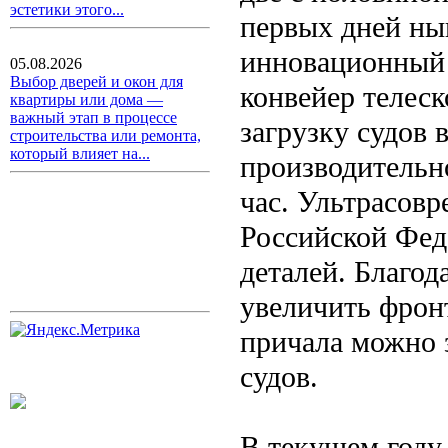
эстетики этого...
первых дней нын
инновационный а
05.08.2026
Выбор дверей и окон для
конвейер телеск
квартиры или дома —
важный этап в процессе
загрузку судов 
строительства или ремонта,
который влияет на...
производительн
час. Ультрасов
Российской Фед
деталей. Благо
увеличить фронт
причала можно з
судов.
В текущем году