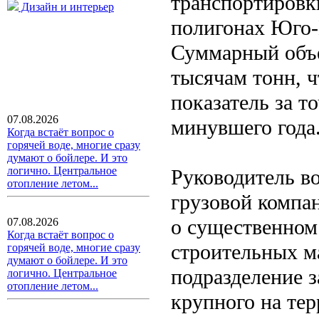
транспортировк
Дизайн и интерьер
полигонах Юго-
Суммарный объё
тысячам тонн, 
показатель за т
07.08.2026
минувшего года
Когда встаёт вопрос о
горячей воде, многие сразу
думают о бойлере. И это
логично. Центральное
Руководитель в
отопление летом...
грузовой компа
о существенном
07.08.2026
Когда встаёт вопрос о
строительных ма
горячей воде, многие сразу
думают о бойлере. И это
подразделение 
логично. Центральное
отопление летом...
крупного на те