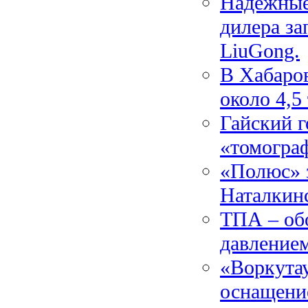
Надежные
дилера за
LiuGong.
В Хабаров
около 4,5
Гайский 
«томогра
«Полюс» 
Наталкин
ТПА – обо
давление
«Воркута
оснащени