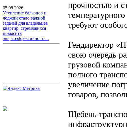
прочностью и с
05.08.2026
температурного
Утепление балконов и
лоджий стало важной
требуют особог
задачей для владельцев
квартир, стремящихся
повысить
энергоэффективность...
Гендиректор «П
свою очередь ра
грузовой компа
полного трансп
увеличение пог
товаров, позвол
Щебень транспо
инфраструктурн