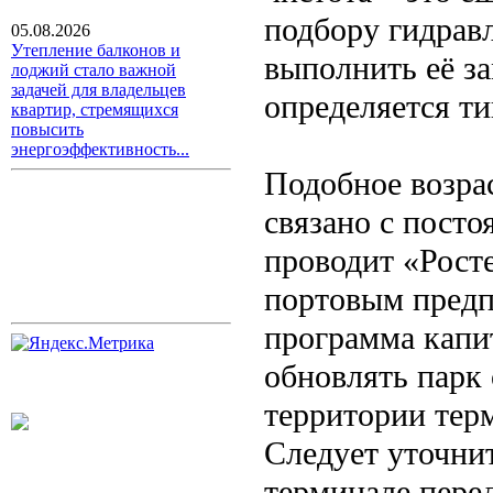
подбору гидрав
05.08.2026
Утепление балконов и
выполнить её за
лоджий стало важной
задачей для владельцев
определяется ти
квартир, стремящихся
повысить
энергоэффективность...
Подобное возра
связано с пост
проводит «Рост
портовым предп
программа капи
обновлять парк
территории тер
Следует уточнит
терминале пере