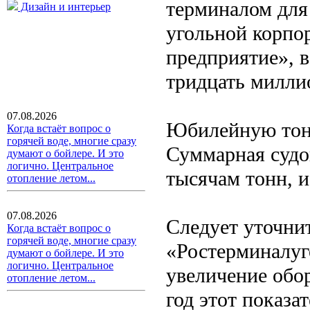
терминалом для 
Дизайн и интерьер
угольной корпо
предприятие», в
тридцать миллио
07.08.2026
Юбилейную тонн
Когда встаёт вопрос о
горячей воде, многие сразу
Суммарная судо
думают о бойлере. И это
логично. Центральное
тысячам тонн, и
отопление летом...
07.08.2026
Следует уточнит
Когда встаёт вопрос о
горячей воде, многие сразу
«Ростерминалуг
думают о бойлере. И это
логично. Центральное
увеличение обор
отопление летом...
год этот показа