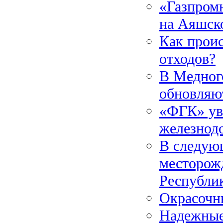
«Газпром
на Аяшск
Как прои
отходов?
В Медног
обновляю
«ФГК» ув
железнод
В следующ
месторож
Республи
Окрасочн
Надежные